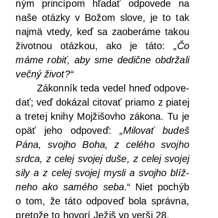
ným prin­cí­pom hľa­dať odpo­ve­de na
naše otáz­ky v Božom slo­ve, je to tak
naj­mä vte­dy, keď sa zaobe­rá­me takou
život­nou otáz­kou, ako je táto: „
Čo
máme robiť, aby sme dedič­ne obdr­ža­li
več­ný život?“
Zákon­ník teda vedel hneď odpo­ve­
dať; veď doká­zal cito­vať pria­mo z pia­tej
a tre­tej kni­hy Moj­ži­šov­ho záko­na. Tu je
opäť jeho odpo­veď:
„
Milo­vať budeš
Pána, svoj­ho Boha, z celé­ho svoj­ho
srd­ca, z celej svo­jej duše, z celej svo­jej
sily a z celej svo­jej mys­li a svoj­ho blíž­
ne­ho ako samé­ho seba
.“ Niet pochýb
o tom, že táto odpo­veď bola správ­na,
pre­to­že to hovo­rí Ježiš vo ver­ši 28.