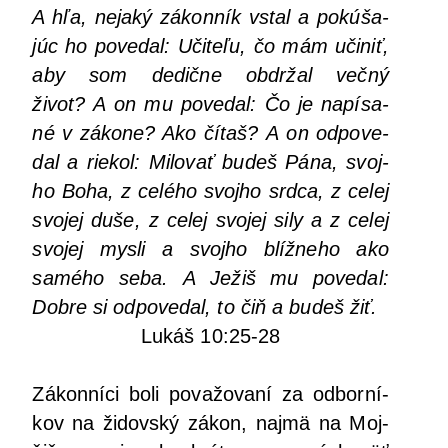
A hľa, neja­ký zákon­ník vstal a pokú­ša­
júc ho pove­dal: Uči­te­ľu, čo mám uči­niť,
aby som dedič­ne obdr­žal več­ný
život? A on mu pove­dal: Čo je napí­sa­
né v záko­ne? Ako čítaš? A on odpo­ve­
dal a rie­kol: Milo­vať budeš Pána, svoj­
ho Boha, z celé­ho svoj­ho srd­ca, z celej
svo­jej duše, z celej svo­jej sily a z celej
svo­jej mys­li a svoj­ho blíž­ne­ho ako
samé­ho seba. A Ježiš mu pove­dal:
Dob­re si odpo­ve­dal, to čiň a budeš žiť.
Lukáš 10:25-28
Zákon­ní­ci boli pova­žo­va­ní za odbor­ní­
kov na židov­ský zákon, naj­mä na Moj­