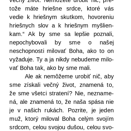
več­ný život. Nemô­že­te uro­biť nič, pre­
to­že máte hrieš­ne srd­ce, kto­ré vás
vedie k hrieš­nym skut­kom, hovo­re­niu
hrieš­nych slov a k hrieš­nym myš­lien­
kam.“ Ak by sme sa lep­šie pozna­li,
nepo­chy­bo­va­li by sme o našej
neschop­nos­ti milo­vať Boha, ako to on
vyža­du­je. Ty a ja nikdy nebu­de­me milo­
vať Boha tak, ako by sme mali.
Ale ak nemô­že­me uro­biť nič, aby
sme zís­ka­li več­ný život, zna­me­ná to,
že sme všet­ci stra­te­ní? Nie, nezna­me­
ná, ale zna­me­ná to, že naša spá­sa nie
je v našich rukách. Pozri­te, je jeden
muž, kto­rý milo­val Boha celým svo­jím
srd­com, celou svo­jou dušou, celou svo­