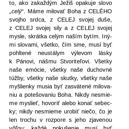
to, ako zakaž­dým Ježiš opa­ku­je slo­vo
„
celý
“. Máme milo­vať Boha z CELÉHO
svoj­ho srd­ca, z CELEJ svo­jej duše,
z CELEJ svo­jej sily a z CELEJ svo­jej
mys­le, skrát­ka celým naším bytím. Iný­
mi slo­va­mi, všet­ko, čím sme, musí byť
pohl­te­né neus­tá­lym výle­vom lás­ky
k Páno­vi, náš­mu Stvo­ri­te­ľo­vi. Všet­ky
naše emó­cie, všet­ky naše duchov­né
túž­by, všet­ky naše skut­ky, všet­ky naše
myš­lien­ky musia byť zasvä­te­né milo­va­
niu a pote­šo­va­niu Boha. Nikdy nesmie­
me mys­lieť, hovo­riť ale­bo konať sebec­
ky; nikdy nesmie­me uro­biť nie­čo, čo je
len tro­chu v roz­po­re s jeho zja­ve­nou
vôľou; kaž­dé poku­še­nie musí byť