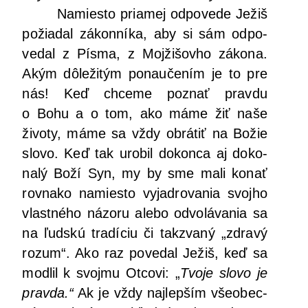
Namies­to pria­mej odpo­ve­de Ježiš
požia­dal zákon­ní­ka, aby si sám odpo­
ve­dal z Pís­ma, z Moj­ži­šov­ho záko­na.
Akým dôle­ži­tým ponau­če­ním je to pre
nás! Keď chce­me poznať prav­du
o Bohu a o tom, ako máme žiť naše
živo­ty, máme sa vždy obrá­tiť na Božie
slo­vo. Keď tak uro­bil dokon­ca aj doko­
na­lý Boží Syn, my by sme mali konať
rov­na­ko namies­to vyjad­ro­va­nia svoj­ho
vlast­né­ho názo­ru ale­bo odvo­lá­va­nia sa
na ľud­skú tra­dí­ciu či takz­va­ný „zdra­vý
roz­um“. Ako raz pove­dal Ježiš, keď sa
mod­lil k svoj­mu Otco­vi: „
Tvo­je slo­vo je
prav­da.“
Ak je vždy naj­lep­ším vše­obec­