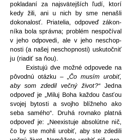
pokla­da­ní za najs­vä­tej­ších ľudí, kto­rí
kedy žili, ani u nich by sme nenaš­li
doko­na­losť. Pria­te­lia, odpo­veď zákon­
ní­ka bola správ­na; prob­lém nespo­čí­val
v jeho odpo­ve­di, ale v jeho neschop­
nos­ti (a našej neschop­nos­ti) usku­toč­niť
ju (ria­diť sa ňou).
Exis­tu­jú dve mož­né odpo­ve­de na
pôvod­nú otáz­ku – „
Čo musím uro­biť,
aby som zde­dil več­ný život?“
Jed­na
odpo­veď je „Miluj Boha kaž­dou čas­ťou
svo­jej bytos­ti a svoj­ho blíž­ne­ho ako
seba samé­ho“. Dru­há rov­na­ko plat­ná
odpo­veď je: „Neexis­tu­je abso­lút­ne nič,
čo by ste moh­li uro­biť, aby ste zde­di­li