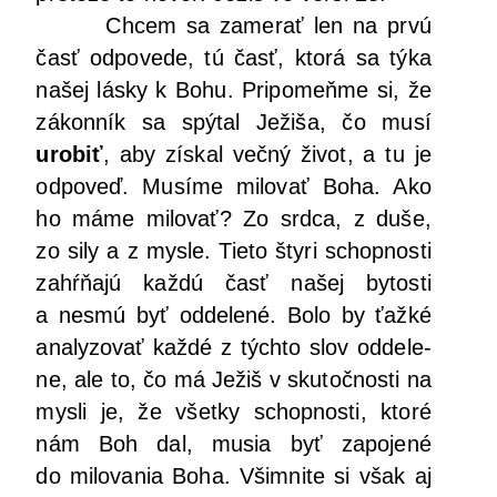
Chcem sa zame­rať len na prvú
časť odpo­ve­de, tú časť, kto­rá sa týka
našej lás­ky k Bohu. Pri­po­meň­me si, že
zákon­ník sa spý­tal Ježi­ša, čo musí
uro­biť
, aby zís­kal več­ný život, a tu je
odpo­veď. Musí­me milo­vať Boha. Ako
ho máme milo­vať? Zo srd­ca, z duše,
zo sily a z mys­le. Tie­to šty­ri schop­nos­ti
zahŕňa­jú kaž­dú časť našej bytos­ti
a nesmú byť odde­le­né. Bolo by ťaž­ké
ana­ly­zo­vať kaž­dé z tých­to slov odde­le­
ne, ale to, čo má Ježiš v sku­toč­nos­ti na
mys­li je, že všet­ky schop­nos­ti, kto­ré
nám Boh dal, musia byť zapo­je­né
do milo­va­nia Boha. Všim­ni­te si však aj