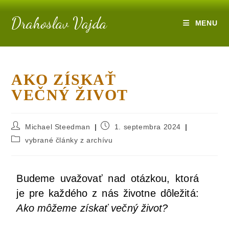
Drahoslav Vajda
MENU
AKO ZÍSKAŤ
VEČNÝ ŽIVOT
Michael Steedman
1. septembra 2024
vybrané články z archívu
Bude­me uva­žo­vať nad otáz­kou, kto­rá
je pre kaž­dé­ho z nás život­ne dôle­ži­tá:
Ako môže­me zís­kať več­ný život?