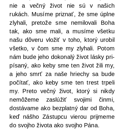
nie a več­ný život nie sú v našich
rukách. Musí­me pri­znať, že sme úpl­ne
zly­ha­li, pre­to­že sme nemi­lo­va­li Boha
tak, ako sme mali, a musí­me všet­ku
našu dôve­ru vlo­žiť v toho, kto­rý uro­bil
všet­ko, v čom sme my zly­ha­li. Potom
nám bude jeho doko­na­lý život lás­ky pri­
pí­sa­ný, ako keby sme ten život žili my,
a jeho smrť za naše hrie­chy sa bude
počí­tať, ako keby sme ten trest trpe­li
my. Pre­to več­ný život, kto­rý si nikdy
nemô­že­me zaslú­žiť svo­ji­mi čin­mi,
dostá­va­me ako bez­plat­ný dar od Boha,
keď náš­ho Zástup­cu vie­rou prij­me­me
do svoj­ho živo­ta ako svoj­ho Pána.