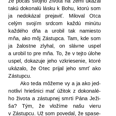
že počas svoj­ho živo­ta na zemi uká­zal
takú doko­na­lú lás­ku k Bohu, kto­rú som
ja nedo­ká­zal pre­ja­viť. Milo­val Otca
celým svo­jím srd­com kaž­dú minú­tu
kaž­dé­ho dňa a uro­bil tak namies­to
mňa, ako môj Zástup­ca. Tam, kde som
ja žalost­ne zly­hal, on sláv­ne uspel
a uro­bil to pre mňa. To, že v tej­to úlo­he
uspel, doka­zu­je jeho vzkrie­se­nie, kto­ré
uká­za­lo, že Otec pri­jal jeho smrť ako
Zástupcu.
Ako teda môže­me vy a ja ako jed­
not­li­ví hrieš­ni­ci mať úži­tok z doko­na­lé­
ho živo­ta a zástup­nej smr­ti Pána Ježi­
ša? Tým, že vlo­ží­me našu vie­ru
v Zástup­cu. Už som pove­dal, že spa­se­