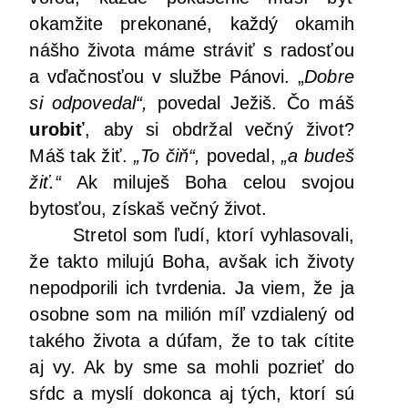
okam­ži­te pre­ko­na­né, kaž­dý oka­mih
náš­ho živo­ta máme strá­viť s rados­ťou
a vďač­nos­ťou v služ­be Páno­vi. „
Dob­re
si odpo­ve­dal“,
pove­dal Ježiš. Čo máš
uro­biť
, aby si obdr­žal več­ný život?
Máš tak žiť.
„To čiň“,
pove­dal,
„a budeš
žiť.“
Ak milu­ješ Boha celou svo­jou
bytos­ťou, zís­kaš več­ný život.
Stre­tol som ľudí, kto­rí vyhla­so­va­li,
že tak­to milu­jú Boha, avšak ich živo­ty
nepod­po­ri­li ich tvr­de­nia. Ja viem, že ja
osob­ne som na mili­ón míľ vzdia­le­ný od
také­ho živo­ta a dúfam, že to tak cíti­te
aj vy. Ak by sme sa moh­li pozrieť do
sŕdc a mys­lí dokon­ca aj tých, kto­rí sú