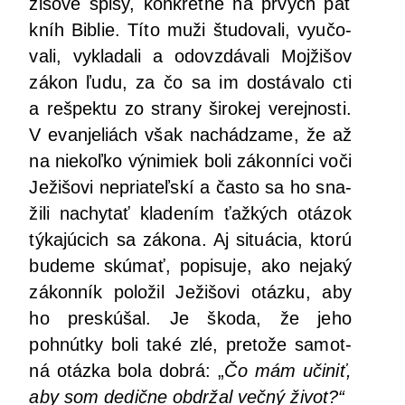
ži­šo­ve spi­sy, kon­krét­ne na prvých päť
kníh Bib­lie. Títo muži štu­do­va­li, vyučo­
va­li, vykla­da­li a odo­vzdá­va­li Moj­ži­šov
zákon ľudu, za čo sa im dostá­va­lo cti
a rešpek­tu zo stra­ny širo­kej verej­nos­ti.
V evan­je­liách však nachá­dza­me, že až
na nie­koľ­ko výni­miek boli zákon­ní­ci voči
Ježi­šo­vi nepria­teľ­skí a čas­to sa ho sna­
ži­li nachy­tať kla­de­ním ťaž­kých otá­zok
týka­jú­cich sa záko­na. Aj situ­ácia, kto­rú
bude­me skú­mať, popi­su­je, ako neja­ký
zákon­ník polo­žil Ježi­šo­vi otáz­ku, aby
ho pre­skú­šal. Je ško­da, že jeho
pohnút­ky boli také zlé, pre­to­že samot­
ná otáz­ka bola dob­rá: „
Čo mám uči­niť,
aby som dedič­ne obdr­žal več­ný život?“