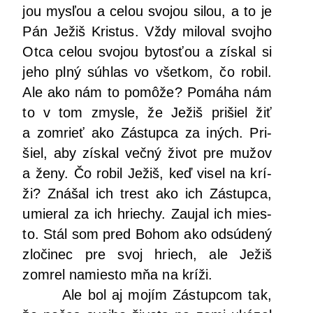
jou mys­ľou a celou svo­jou silou, a to je
Pán Ježiš Kris­tus. Vždy milo­val svoj­ho
Otca celou svo­jou bytos­ťou a zís­kal si
jeho plný súhlas vo všet­kom, čo robil.
Ale ako nám to pomô­že? Pomá­ha nám
to v tom zmys­le, že Ježiš pri­šiel žiť
a zomrieť ako Zástup­ca za iných. Pri­
šiel, aby zís­kal več­ný život pre mužov
a ženy. Čo robil Ježiš, keď visel na krí­
ži? Zná­šal ich trest ako ich Zástup­ca,
umie­ral za ich hrie­chy. Zau­jal ich mies­
to. Stál som pred Bohom ako odsú­de­ný
zlo­či­nec pre svoj hriech, ale Ježiš
zomrel namies­to mňa na kríži.
Ale bol aj mojím Zástup­com tak,