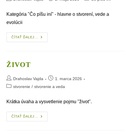
author:
published:
category:
Kategória "Čo píšu iní" - hlavne o stvorení, vede a
evolúcii
K_11.
ČÍTAŤ ĎALEJ...
Z Pera
Súčasných
Služobníkov
ŽIVOT
Post
Post
Drahoslav Vajda
1. marca 2026
author:
published:
Post
stvorenie
/
stvorenie a veda
category:
Krátka úvaha a vysvetlenie pojmu "život".
Život
ČÍTAŤ ĎALEJ...