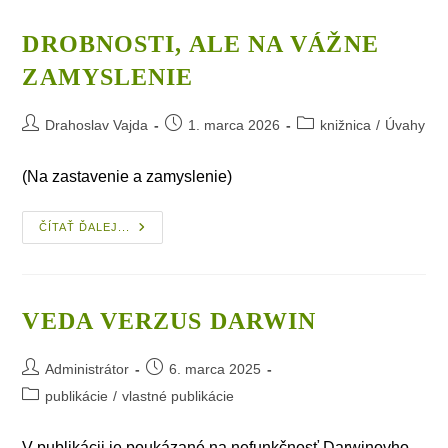
DROBNOSTI, ALE NA VÁŽNE
ZAMYSLENIE
Post
Post
Post
Drahoslav Vajda
1. marca 2026
knižnica
/
Úvahy
author:
published:
category:
(Na zastavenie a zamyslenie)
Drobnosti,
ČÍTAŤ ĎALEJ...
Ale
Na
Vážne
Zamyslenie
VEDA VERZUS DARWIN
Post
Post
Administrátor
6. marca 2025
author:
published:
Post
publikácie
/
vlastné publikácie
category:
V publikácii je poukázané na nefunkčnosť Darwinovho