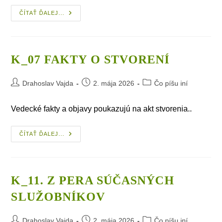
K_05.
ČÍTAŤ ĎALEJ...
Božie
Úžasné
Stvorenie
K_07 FAKTY O STVORENÍ
Post
Post
Post
Drahoslav Vajda
2. mája 2026
Čo píšu iní
author:
published:
category:
Vedecké fakty a objavy poukazujú na akt stvorenia..
K_07
ČÍTAŤ ĎALEJ...
Fakty
O Stvorení
K_11. Z PERA SÚČASNÝCH
SLUŽOBNÍKOV
Post
Post
Post
Drahoslav Vajda
2. mája 2026
Čo píšu iní