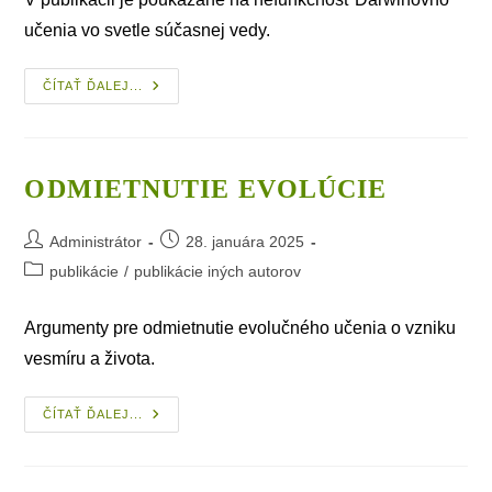
učenia vo svetle súčasnej vedy.
Veda
ČÍTAŤ ĎALEJ...
Verzus
Darwin
ODMIETNUTIE EVOLÚCIE
Post
Post
Administrátor
28. januára 2025
author:
published:
Post
publikácie
/
publikácie iných autorov
category:
Argumenty pre odmietnutie evolučného učenia o vzniku
vesmíru a života.
Odmietnutie
ČÍTAŤ ĎALEJ...
Evolúcie