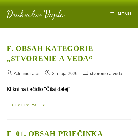
Skip
Drahoslav Vajda
to
MENU
content
F. OBSAH KATEGÓRIE
„STVORENIE A VEDA“
Post
Post
Post
Administrátor
2. mája 2026
stvorenie a veda
author:
published:
category:
Klikni na tlačidlo "Čítaj ďalej"
F.
ČÍTAŤ ĎALEJ...
Obsah
Kategórie
„Stvorenie
A Veda“
F_01. OBSAH PRIEČINKA