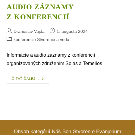
AUDIO ZÁZNAMY
Z KONFERENCIÍ
Post
Post
Drahoslav Vajda
1. augusta 2024
author:
published:
Post
konferencie Stvorenie a veda
category:
Informácie a audio záznamy z konferencií
organizovaných združením Solas a Temelios .
Audio
ČÍTAŤ ĎALEJ...
Záznamy
Z Konferencií
Obsah kategórií
Náš Boh
Stvorenie
Evanjelium