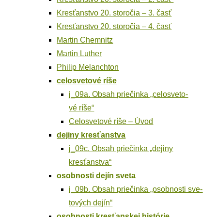
Kres­ťan­stvo 20. sto­ro­čia – 3. časť
Kres­ťan­stvo 20. sto­ro­čia – 4. časť
Mar­tin Chemnitz
Mar­tin Luther
Phi­lip Melanchton
celo­sve­to­vé ríše
j_09a. Obsah prie­čin­ka „celo­sve­to­
vé ríše“
Celo­sve­to­vé ríše – Úvod
deji­ny kresťanstva
j_09c. Obsah prie­čin­ka „deji­ny
kresťanstva“
osob­nos­ti dejín sveta
j_09b. Obsah prie­čin­ka „osob­nos­ti sve­
to­vých dejín“
osob­nos­ti kres­ťan­skej histórie