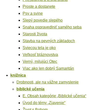
Pros­te a dostanete
Psy a svine
Sle­pý pove­die slepého
Sna­ha ospra­vedl­niť samé­ho seba
Sta­ros­ti života
Stav­ba na pev­ných základoch
Svie­cou tela je oko
Veľ­kosť bláznovstva
Ver­ný, milu­jú­ci Otec
Viac ako len dob­rý Samaritán
kniž­ni­ca
Drob­nos­ti, ale na váž­ne zamyslenie
bib­lic­ké učenia
E. Obsah kate­gó­rie „Bib­lic­ké učenia“
Úvod do témy „Zja­ve­nie“
Život s Bohom