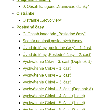
0. Obsah kate­gó­rie „Naj­nov­šie články“
O strán­ke
O strán­ke „Slo­vo viery“
Posled­né časy
G. Obsah kate­gó­rie „Posled­né časy“
Sce­nár uda­los­tí posled­ných časov
Úvod do témy „posled­né časy“ – 1. časť
Úvod do témy „Posled­né časy – 2. časť
Vychvá­te­nie Cik­vi – 3. časť (Dopl­nok B)
Vychvá­te­nie Cir­kvi – 1. časť
Vychvá­te­nie Cir­kvi – 2. časť
Vychvá­te­nie Cir­kvi – 3. časť
Vychvá­te­nie Cir­kvi – 3. časť (Dopl­nok A)
Vychvá­te­nie Cir­kvi – 4. časť (1. diel)
Vychvá­te­nie Cir­kvi – 5. časť (1. diel)
Vychvá­te­nie Cir­kvi – 5. časť (2. diel)