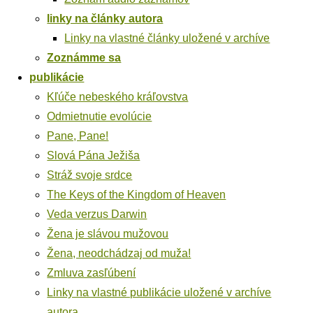
lin­ky na člán­ky autora
Lin­ky na vlast­né člán­ky ulo­že­né v archíve
Zoznám­me sa
pub­li­ká­cie
Kľú­če nebes­ké­ho kráľovstva
Odmiet­nu­tie evolúcie
Pane, Pane!
Slo­vá Pána Ježiša
Stráž svo­je srdce
The Keys of the King­dom of Heaven
Veda ver­zus Darwin
Žena je slá­vou mužovou
Žena, neod­chá­dzaj od muža!
Zmlu­va zasľúbení
Lin­ky na vlast­né pub­li­ká­cie ulo­že­né v archí­ve
autora