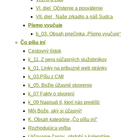
VI. diel Očis­te­nie a posvätenie
VII. diel Naše zrkad­lo a náš Sudca
Pís­mo vyučuje
b_03. Obsah prie­čin­ka „Pís­mo vyučuje“
Čo píšu iní
Ces­tov­ný lístok
k_11. Z pera súčas­ných služobníkov
k_01. Lin­ky na prí­buz­né web stránky
k_03.Píšu z CMI
k_05. Božie úžas­né stvorenie
k_07 Fak­ty o stvorení
k_09 Napí­sa­li tí, kto­rí nás predišli
Môj Bože, aký si úžasný!
K. Obsah kate­gó­rie „Čo píšu iní“
Roz­ho­du­jú­ca voľba
Určo­va­nie časov, obdo­bí a kalendáre