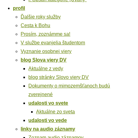
pro­fil
Ďal­šie roky služby
Ces­ta k Bohu
Pro­sím, zoznám­me sa!
V služ­be evan­je­lia študentom
Vyzna­nie osob­nej viery
blog Slo­va vie­ry DV
Aktu­ál­ne z vedy
blog strán­ky Slo­vo vie­ry DV
Doku­men­ty o mimo­zemš­ťa­noch budú
zverejnené
uda­los­ti vo svete
Aktu­ál­ne zo sveta
uda­los­ti vo vede
lin­ky na audio záznamy
Zoznam audio záznamov