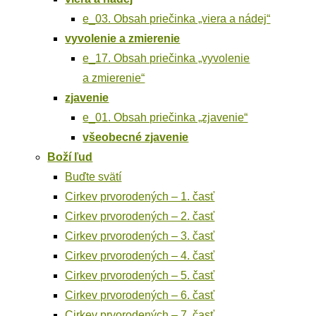
e_03. Obsah prie­čin­ka „vie­ra a nádej“
vyvo­le­nie a zmierenie
e_17. Obsah prie­čin­ka „vyvo­le­nie
a zmierenie“
zja­ve­nie
e_01. Obsah prie­čin­ka „zja­ve­nie“
vše­obec­né zjavenie
Boží ľud
Buď­te svätí
Cir­kev prvo­ro­de­ných – 1. časť
Cir­kev prvo­ro­de­ných – 2. časť
Cir­kev prvo­ro­de­ných – 3. časť
Cir­kev prvo­ro­de­ných – 4. časť
Cir­kev prvo­ro­de­ných – 5. časť
Cir­kev prvo­ro­de­ných – 6. časť
Cir­kev prvo­ro­de­ných – 7. časť