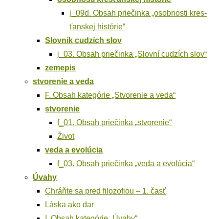
j_09d. Obsah prie­čin­ka „osob­nos­ti kres­
ťan­skej histórie“
Slov­ník cudzích slov
j_03. Obsah prie­čin­ka „Slov­ní cudzích slov“
zeme­pis
stvo­re­nie a veda
F. Obsah kate­gó­rie „Stvo­re­nie a veda“
stvo­re­nie
f_01. Obsah prie­čin­ka „stvo­re­nie“
Život
veda a evolúcia
f_03. Obsah prie­čin­ka „veda a evolúcia“
Úva­hy
Chráň­te sa pred filo­zo­fi­ou – 1. časť
Lás­ka ako dar
I. Obsah kate­gó­rie „Úva­hy“