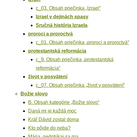
c_03. Obsah prie­čin­ka „Izra­el“
Izra­el v deji­nách spasy
Sruč­ná his­tó­ria Izraela
pro­ro­ci a proroctvá
c_01. Obsah prie­čin­ka „pro­ro­ci a proroctvá“
pro­tes­tant­ská reformácia
c_9. Obsah prie­čin­ka „pro­tes­tant­ská
reformácia“
život v posvätení
c_07. Obsah prie­čin­ka „život v posvätení“
Božie slo­vo
B. Obsah kate­gó­rie „Božie slovo“
Daná mi je kaž­dá moc
Kráľ Dávid zostal doma
Kto pôj­de do neba?
Mária, nedo­tý­kaj sa ma