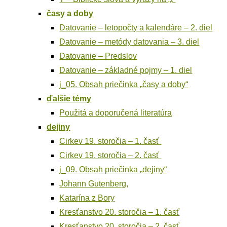
časy a doby
Dato­va­nie – leto­poč­ty a kalen­dá­re – 2. diel
Dato­va­nie – metó­dy dato­va­nia – 3. diel
Dato­va­nie – Predslov
Dato­va­nie – základ­né poj­my – 1. diel
j_05. Obsah prie­čin­ka „časy a doby“
ďal­šie témy
Pou­ži­tá a dopo­ru­če­ná literatúra
deji­ny
Cir­kev 19. sto­ro­čia – 1. časť
Cir­kev 19. sto­ro­čia – 2. časť
j_09. Obsah prie­čin­ka „deji­ny“
Johann Guten­berg,
Kata­rí­na z Bory
Kres­ťan­stvo 20. sto­ro­čia – 1. časť
Kres­ťan­stvo 20. sto­ro­čia – 2. časť