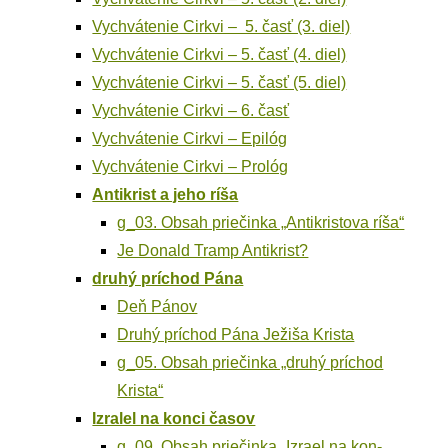
Vychvá­te­nie Cir­kvi – 5. časť (3. diel)
Vychvá­te­nie Cir­kvi – 5. časť (4. diel)
Vychvá­te­nie Cir­kvi – 5. časť (5. diel)
Vychvá­te­nie Cir­kvi – 6. časť
Vychvá­te­nie Cir­kvi – Epilóg
Vychvá­te­nie Cir­kvi – Prológ
Anti­krist a jeho ríša
g_03. Obsah prie­čin­ka „Anti­kris­to­va ríša“
Je Donald Tramp Antikrist?
dru­hý prí­chod Pána
Deň Pánov
Dru­hý prí­chod Pána Ježi­ša Krista
g_05. Obsah prie­čin­ka „dru­hý prí­chod
Krista“
Izra­lel na kon­ci časov
g_09. Obsah prie­čin­ka „Izra­el na kon­