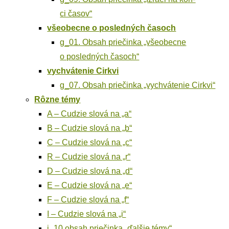
ci časov“
vše­obec­ne o posled­ných časoch
g_01. Obsah prie­čin­ka „vše­obec­ne
o posled­ných časoch“
vychvá­te­nie Cirkvi
g_07. Obsah prie­čin­ka „vychvá­te­nie Cirkvi“
Rôz­ne témy
A – Cudzie slo­vá na „a“
B – Cudzie slo­vá na „b“
C – Cudzie slo­vá na „c“
R – Cudzie slo­vá na „r“
D – Cudzie slo­vá na „d“
E – Cudzie slo­vá na „e“
F – Cudzie slo­vá na „f“
I – Cudzie slo­vá na „i“
j_10 obsah prie­čin­ka „ďal­šie témy“