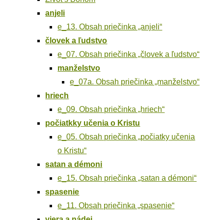
anje­li
e_13. Obsah prie­čin­ka „anje­li“
člo­vek a ľudstvo
e_07. Obsah prie­čin­ka „člo­vek a ľudstvo“
man­žels­tvo
e_07a. Obsah prie­čin­ka „man­žels­tvo“
hriech
e_09. Obsah prie­čin­ka „hriech“
počiatk­ky uče­nia o Kristu
e_05. Obsah prie­čin­ka „počiat­ky uče­nia
o Kristu“
satan a démoni
e_15. Obsah prie­čin­ka „satan a démoni“
spa­se­nie
e_11. Obsah prie­čin­ka „spa­se­nie“
vie­ra a nádej