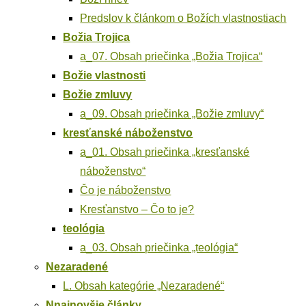
Pred­slov k člán­kom o Božích vlastnostiach
Božia Tro­j­i­ca
a_07. Obsah prie­čin­ka „Božia Trojica“
Božie vlast­nos­ti
Božie zmlu­vy
a_09. Obsah prie­čin­ka „Božie zmluvy“
kres­ťan­ské náboženstvo
a_01. Obsah prie­čin­ka „kres­ťan­ské
náboženstvo“
Čo je náboženstvo
Kres­ťan­stvo – Čo to je?
teoló­gia
a_03. Obsah prie­čin­ka „teoló­gia“
Neza­ra­de­né
L. Obsah kate­gó­rie „Neza­ra­de­né“
Nnaj­nov­šie články