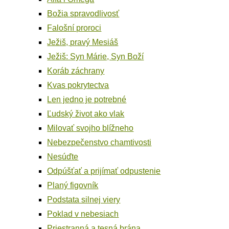
Božia spra­vod­li­vosť
Faloš­ní proroci
Ježiš, pra­vý Mesiáš
Ježiš: Syn Márie, Syn Boží
Koráb záchra­ny
Kvas pokry­tec­tva
Len jed­no je potrebné
Ľud­ský život ako vlak
Milo­vať svoj­ho blížneho
Nebez­pe­čen­stvo chamtivosti
Nesúď­te
Odpúš­ťať a pri­jí­mať odpustenie
Pla­ný figovník
Pod­sta­ta sil­nej viery
Poklad v nebesiach
Prie­stran­ná a tes­ná brána