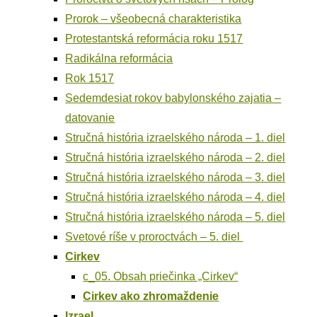
Pro­rok – vše­obec­ná charakteristika
Pro­tes­tant­ská refor­má­cia roku 1517
Radi­kál­na reformácia
Rok 1517
Sedem­de­siat rokov baby­lon­ské­ho zaja­tia –
datovanie
Struč­ná his­tó­ria izra­el­ské­ho náro­da – 1. diel
Struč­ná his­tó­ria izra­el­ské­ho náro­da – 2. diel
Struč­ná his­tó­ria izra­el­ské­ho náro­da – 3. diel
Struč­ná his­tó­ria izra­el­ské­ho náro­da – 4. diel
Struč­ná his­tó­ria izra­el­ské­ho náro­da – 5. diel
Sve­to­vé ríše v pro­roc­tvách – 5. diel
Cir­kev
c_05. Obsah prie­čin­ka „Cir­kev“
Cir­kev ako zhromaždenie
Izra­el