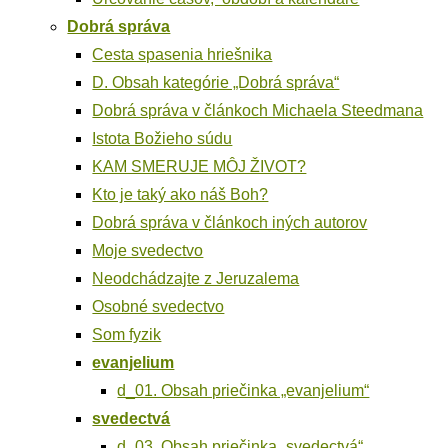
Dob­rá správa
Ces­ta spa­se­nia hriešnika
D. Obsah kate­gó­rie „Dob­rá správa“
Dob­rá sprá­va v člán­koch Micha­e­la Steedmana
Isto­ta Božie­ho súdu
KAM SMERUJE MÔJ ŽIVOT?
Kto je taký ako náš Boh?
Dob­rá sprá­va v člán­koch iných autorov
Moje sve­dec­tvo
Neod­chá­dzaj­te z Jeruzalema
Osob­né svedectvo
Som fyzik
evan­je­lium
d_01. Obsah prie­čin­ka „evan­je­lium“
sve­dec­tvá
d_03. Obsah prie­čin­ka „sve­dec­tvá“