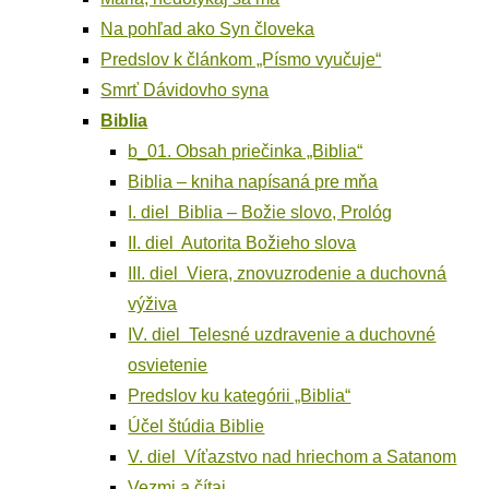
Na pohľad ako Syn človeka
Pred­slov k člán­kom „Pís­mo vyučuje“
Smrť Dávi­dov­ho syna
Bib­lia
b_01. Obsah prie­čin­ka „Bib­lia“
Bib­lia – kni­ha napí­sa­ná pre mňa
I. diel Bib­lia – Božie slo­vo, Prológ
II. diel Auto­ri­ta Božie­ho slova
III. diel Vie­ra, zno­vuz­ro­de­nie a duchov­ná
výživa
IV. diel Teles­né uzdra­ve­nie a duchov­né
osvietenie
Pred­slov ku kate­gó­rii „Bib­lia“
Účel štú­dia Biblie
V. diel Víťazs­tvo nad hrie­chom a Satanom
Vez­mi a čítaj