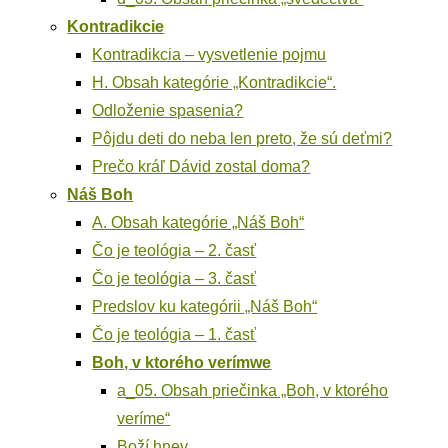
Kon­tra­dik­cie
Kon­tra­dik­cia – vysvet­le­nie pojmu
H. Obsah kate­gó­rie „Kon­tra­dik­cie“.
Odlo­že­nie spasenia?
Pôj­du deti do neba len pre­to, že sú deťmi?
Pre­čo kráľ Dávid zostal doma?
Náš Boh
A. Obsah kate­gó­rie „Náš Boh“
Čo je teoló­gia – 2. časť
Čo je teoló­gia – 3. časť
Pred­slov ku kate­gó­rii „Náš Boh“
Čo je teoló­gia – 1. časť
Boh, v kto­ré­ho verímwe
a_05. Obsah prie­čin­ka „Boh, v kto­ré­ho
veríme“
Boží hnev