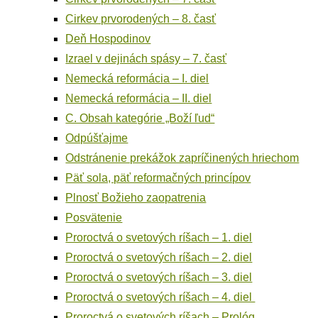
Cir­kev prvo­ro­de­ných – 8. časť
Deň Hos­po­di­nov
Izra­el v deji­nách spá­sy – 7. časť
Nemec­ká refor­má­cia – I. diel
Nemec­ká refor­má­cia – II. diel
C. Obsah kate­gó­rie „Boží ľud“
Odpúš­ťaj­me
Odstrá­ne­nie pre­ká­žok zaprí­či­ne­ných hriechom
Päť sola, päť refor­mač­ných princípov
Plnosť Božie­ho zaopatrenia
Posvä­te­nie
Pro­roc­tvá o sve­to­vých ríšach – 1. diel
Pro­roc­tvá o sve­to­vých ríšach – 2. diel
Pro­roc­tvá o sve­to­vých ríšach – 3. diel
Pro­roc­tvá o sve­to­vých ríšach – 4. diel
Pro­roc­tvá o sve­to­vých ríšach – Prológ