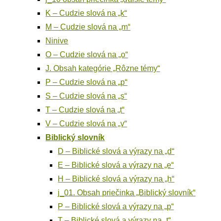
K – Cudzie slo­vá na „k“
M – Cudzie slo­vá na „m“
Nini­ve
O – Cudzie slo­vá na „o“
J. Obsah kate­gó­rie „Rôz­ne témy“
P – Cudzie slo­vá na „p“
S – Cudzie slo­vá na „s“
T – Cudzie slo­vá na „t“
V – Cudzie slo­vá na „v“
Bib­lic­ký slovník
D – Bib­lic­ké slo­vá a výra­zy na „d“
E – Bib­lic­ké slo­vá a výra­zy na „e“
H – Bib­lic­ké slo­vá a výra­zy na „h“
j_01. Obsah prie­čin­ka „Bib­lic­ký slovník“
P – Bib­lic­ké slo­vá a výra­zy na „p“
T – Bib­lic­ké slo­vá a výra­zy na „t“