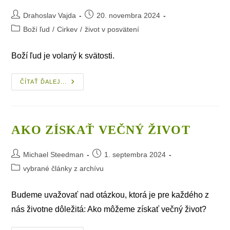
Post
Post
Drahoslav Vajda
20. novembra 2024
author:
published:
Post
Boží ľud
/
Cirkev
/
život v posvätení
category:
Boží ľud je volaný k svätosti.
Buďte
ČÍTAŤ ĎALEJ...
Svätí
AKO ZÍSKAŤ VEČNÝ ŽIVOT
Post
Post
Michael Steedman
1. septembra 2024
author:
published:
Post
vybrané články z archívu
category:
Budeme uvažovať nad otázkou, ktorá je pre každého z
nás životne dôležitá: Ako môžeme získať večný život?