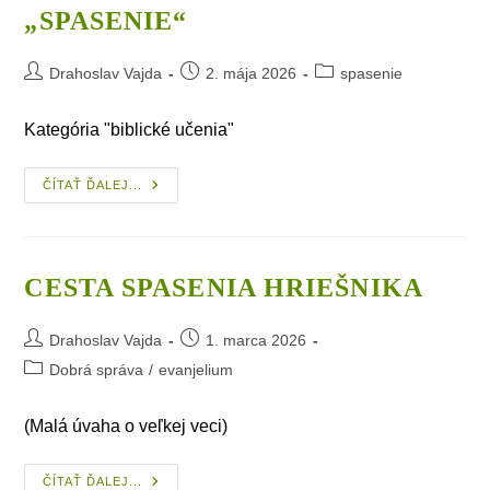
„SPASENIE“
Post
Post
Post
Drahoslav Vajda
2. mája 2026
spasenie
author:
published:
category:
Kategória "biblické učenia"
E_11.
ČÍTAŤ ĎALEJ...
Obsah
Priečinka
„spasenie“
CESTA SPASENIA HRIEŠNIKA
Post
Post
Drahoslav Vajda
1. marca 2026
author:
published:
Post
Dobrá správa
/
evanjelium
category:
(Malá úvaha o veľkej veci)
Cesta
ČÍTAŤ ĎALEJ...