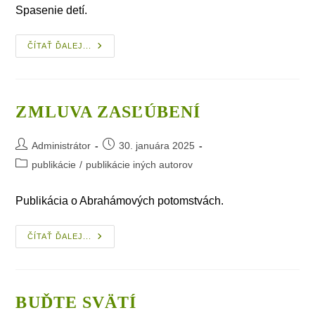
Spasenie detí.
Pôjdu
ČÍTAŤ ĎALEJ...
Deti
Do
Neba
Len
Preto,
Že
ZMLUVA ZASĽÚBENÍ
Sú Deťmi?
Post
Post
Administrátor
30. januára 2025
author:
published:
Post
publikácie
/
publikácie iných autorov
category:
Publikácia o Abrahámových potomstvách.
Zmluva
ČÍTAŤ ĎALEJ...
Zasľúbení
BUĎTE SVÄTÍ