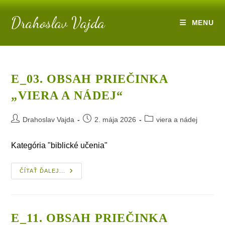
Skip
Drahoslav Vajda
to
MENU
content
E_03. OBSAH PRIEČINKA
„VIERA A NÁDEJ“
Post
Post
Post
Drahoslav Vajda
2. mája 2026
viera a nádej
author:
published:
category:
Kategória "biblické učenia"
E_03.
ČÍTAŤ ĎALEJ...
Obsah
Priečinka
„viera
A Nádej“
E_11. OBSAH PRIEČINKA