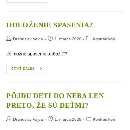
Spasenia
Hriešnika
ODLOŽENIE SPASENIA?
Post
Post
Post
Drahoslav Vajda
1. marca 2026
Kontradikcie
author:
published:
category:
Je možné spasenie „odložiť“?
Odloženie
ČÍTAŤ ĎALEJ...
Spasenia?
PÔJDU DETI DO NEBA LEN
PRETO, ŽE SÚ DEŤMI?
Post
Post
Post
Drahoslav Vajda
1. marca 2026
Kontradikcie
author:
published:
category: