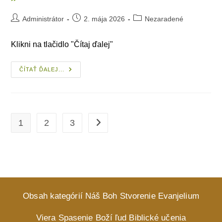
Post
Post
Post
Administrátor
2. mája 2026
Nezaradené
author:
published:
category:
Klikni na tlačidlo "Čítaj ďalej"
L.
ČÍTAŤ ĎALEJ...
Obsah
Kategórie
„Nezaradené“
1
2
3
Go to the next page
Obsah kategórií
Náš Boh
Stvorenie
Evanjelium
Viera
Spasenie
Boží ľud
Biblické učenia