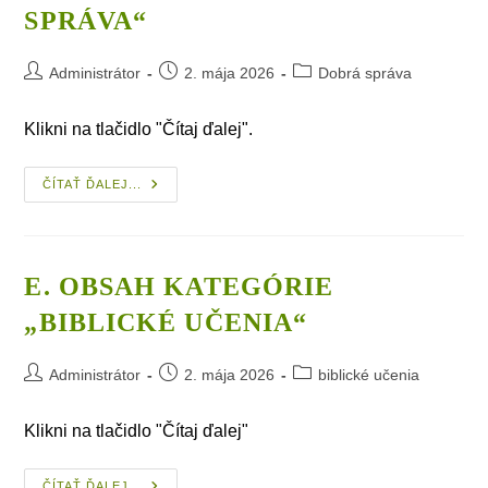
SPRÁVA“
Post
Post
Post
Administrátor
2. mája 2026
Dobrá správa
author:
published:
category:
Klikni na tlačidlo "Čítaj ďalej".
D.
ČÍTAŤ ĎALEJ...
Obsah
Kategórie
„Dobrá
Správa“
E. OBSAH KATEGÓRIE
„BIBLICKÉ UČENIA“
Post
Post
Post
Administrátor
2. mája 2026
biblické učenia
author:
published:
category:
Klikni na tlačidlo "Čítaj ďalej"
E.
ČÍTAŤ ĎALEJ...