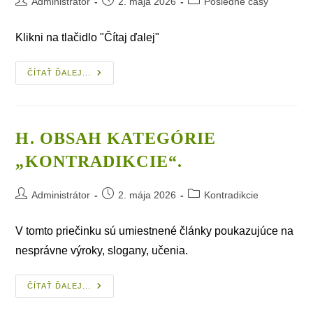
Post
Post
Post
Administrátor
2. mája 2026
Posledné časy
author:
published:
category:
Klikni na tlačidlo "Čítaj ďalej"
G.
ČÍTAŤ ĎALEJ...
Obsah
Kategórie
„Posledné
Časy“
H. OBSAH KATEGÓRIE
„KONTRADIKCIE“.
Post
Post
Post
Administrátor
2. mája 2026
Kontradikcie
author:
published:
category:
V tomto priečinku sú umiestnené články poukazujúce na
nesprávne výroky, slogany, učenia.
H.
ČÍTAŤ ĎALEJ...
Obsah
Kategórie