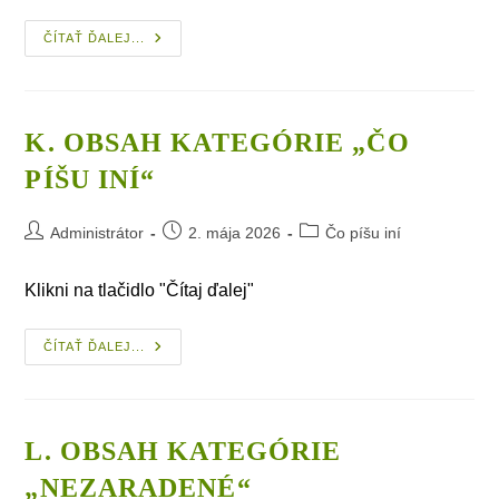
J.
ČÍTAŤ ĎALEJ...
Obsah
Kategórie
„Rôzne
Témy“
K. OBSAH KATEGÓRIE „ČO
PÍŠU INÍ“
Post
Post
Post
Administrátor
2. mája 2026
Čo píšu iní
author:
published:
category:
Klikni na tlačidlo "Čítaj ďalej"
K.
ČÍTAŤ ĎALEJ...
Obsah
Kategórie
„Čo
Píšu Iní“
L. OBSAH KATEGÓRIE
„NEZARADENÉ“