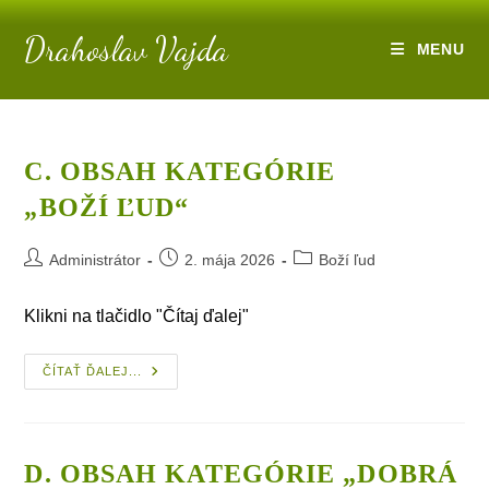
Skip
Drahoslav Vajda
to
MENU
content
C. OBSAH KATEGÓRIE
„BOŽÍ ĽUD“
Post
Post
Post
Administrátor
2. mája 2026
Boží ľud
author:
published:
category:
Klikni na tlačidlo "Čítaj ďalej"
C.
ČÍTAŤ ĎALEJ...
Obsah
Kategórie
„Boží Ľud“
D. OBSAH KATEGÓRIE „DOBRÁ