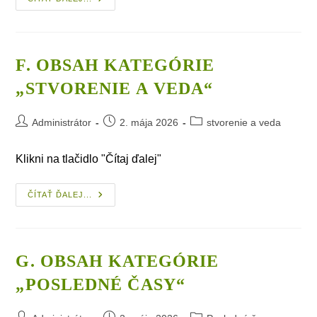
Obsah
Kategórie
„Biblické
Učenia“
F. OBSAH KATEGÓRIE
„STVORENIE A VEDA“
Post
Post
Post
Administrátor
2. mája 2026
stvorenie a veda
author:
published:
category:
Klikni na tlačidlo "Čítaj ďalej"
F.
ČÍTAŤ ĎALEJ...
Obsah
Kategórie
„Stvorenie
A Veda“
G. OBSAH KATEGÓRIE
„POSLEDNÉ ČASY“