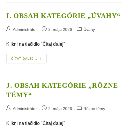
„Kontradikcie“.
I. OBSAH KATEGÓRIE „ÚVAHY“
Post
Post
Post
Administrátor
2. mája 2026
Úvahy
author:
published:
category:
Klikni na tlačidlo "Čítaj ďalej"
I.
ČÍTAŤ ĎALEJ...
Obsah
Kategórie
„Úvahy“
J. OBSAH KATEGÓRIE „RÔZNE
TÉMY“
Post
Post
Post
Administrátor
2. mája 2026
Rôzne témy
author:
published:
category:
Klikni na tlačidlo "Čítaj ďalej"