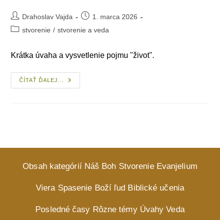
Post
Post
Drahoslav Vajda
1. marca 2026
author:
published:
Post
stvorenie
/
stvorenie a veda
category:
Krátka úvaha a vysvetlenie pojmu "život".
Život
ČÍTAŤ ĎALEJ...
Obsah kategórií
Náš Boh
Stvorenie
Evanjelium
Viera
Spasenie
Boží ľud
Biblické učenia
Posledné časy
Rôzne témy
Úvahy
Veda