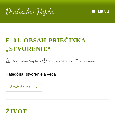
Skip
Drahoslav Vajda
to
MENU
content
F_01. OBSAH PRIEČINKA
„STVORENIE“
Post
Post
Post
Drahoslav Vajda
2. mája 2026
stvorenie
author:
published:
category:
Kategória "stvorenie a veda"
F_01.
ČÍTAŤ ĎALEJ...
Obsah
Priečinka
„stvorenie“
ŽIVOT