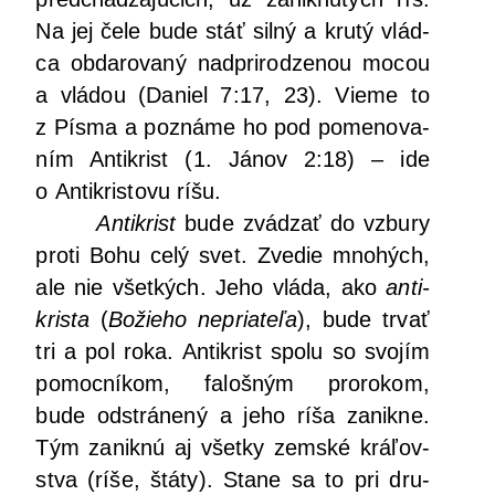
Na jej čele bude stáť sil­ný a kru­tý vlád­
ca obda­ro­va­ný nad­pri­ro­dze­nou mocou
a vlá­dou (Daniel 7:17, 23). Vie­me to
z Pís­ma a pozná­me ho pod pome­no­va­
ním Anti­krist (1. Jánov 2:18) – ide
o Anti­kris­to­vu ríšu.
Anti­krist
bude zvá­dzať do vzbu­ry
pro­ti Bohu celý svet. Zve­die mno­hých,
ale nie všet­kých. Jeho vlá­da, ako
anti­
kris­ta
(
Božie­ho nepria­te­ľa
), bude trvať
tri a pol roka. Anti­krist spo­lu so svo­jím
pomoc­ní­kom, faloš­ným pro­ro­kom,
bude odstrá­ne­ný a jeho ríša zanik­ne.
Tým zanik­nú aj všet­ky zem­ské krá­ľov­
stva (ríše, štá­ty). Sta­ne sa to pri dru­