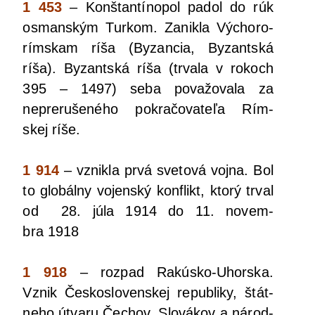
1 453
– Kon­štan­tí­no­pol padol do rúk
osman­ským Tur­kom. Zanik­la Výcho­ro­
rím­skam ríša (Byzan­cia, Byzant­ská
ríša). Byzant­ská ríša (trva­la v rokoch
395 – 1497) seba pova­žo­va­la za
nepre­ru­še­né­ho pokra­čo­va­te­ľa Rím­
skej ríše.
1 914
– vznik­la prvá sve­to­vá voj­na. Bol
to glo­bál­ny vojen­ský kon­flikt, kto­rý trval
od 28. júla 1914 do 11. novem­
bra 1918
1 918
– roz­pad Rakús­ko-Uhor­ska.
Vznik Čes­ko­slo­ven­skej repub­li­ky, štát­
ne­ho útva­ru Čechov, Slo­vá­kov a národ­