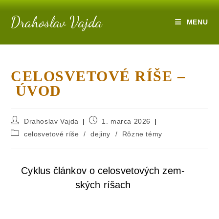
Drahoslav Vajda
MENU
CELOSVETOVÉ RÍŠE –
ÚVOD
Drahoslav Vajda
1. marca 2026
celosvetové ríše
/
dejiny
/
Rôzne témy
Cyk­lus člán­kov o celo­sve­to­vých zem­
ských ríšach