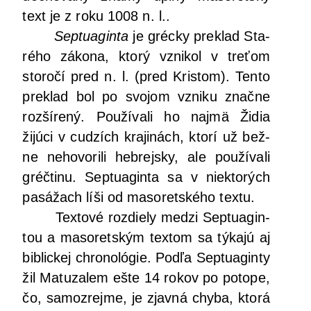
text je z roku 1008 n. l..
Sep­tu­agin­ta
je gréc­ky pre­klad Sta­
ré­ho záko­na, kto­rý vzni­kol v tre­ťom
sto­ro­čí pred n. l. (pred Kris­tom). Ten­to
pre­klad bol po svo­jom vzni­ku znač­ne
roz­ší­re­ný. Pou­ží­va­li ho naj­mä Židia
žijú­ci v cudzích kra­ji­nách, kto­rí už bež­
ne neho­vo­ri­li heb­rej­sky, ale pou­ží­va­li
gréč­ti­nu. Sep­tu­agin­ta sa v nie­kto­rých
pasá­žach líši od maso­ret­ské­ho textu.
Tex­to­vé roz­die­ly medzi Sep­tu­agin­
tou a maso­ret­ským tex­tom sa týka­jú aj
bib­lic­kej chro­no­ló­gie. Pod­ľa Sep­tu­agin­ty
žil Matu­za­lem ešte 14 rokov po poto­pe,
čo, samoz­rej­me, je zjav­ná chy­ba, kto­rá