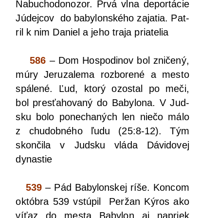
Nabu­cho­do­no­zor. Prvá vlna depor­tá­cie
Júdej­cov do baby­lon­ské­ho zaja­tia. Pat­
ril k nim Daniel a jeho tra­ja priatelia
586
– Dom Hos­po­di­nov bol zni­če­ný,
múry Jeru­za­le­ma roz­bo­re­né a mes­to
spá­le­né. Ľud, kto­rý ozos­tal po meči,
bol pre­sťa­ho­va­ný do Baby­lo­na. V Jud­
sku bolo pone­cha­ných len nie­čo málo
z chu­dob­né­ho ľudu (25:8-12). Tým
skon­či­la v Jud­sku vlá­da Dávi­do­vej
dynastie
539
– Pád Baby­lon­skej ríše. Kon­com
októb­ra 539 vstú­pil Per­žan Kýros ako
víťaz do mes­ta Baby­lon aj napriek