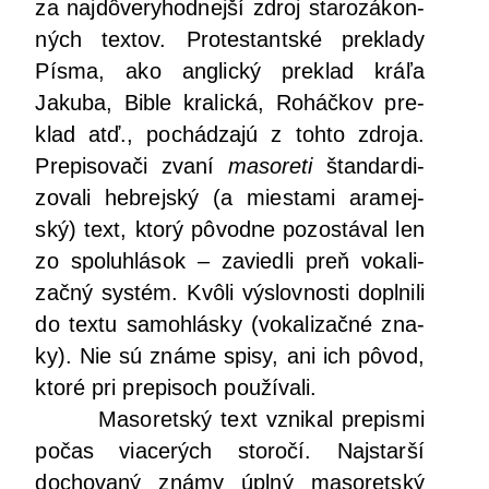
za naj­dô­ve­ry­hod­nej­ší zdroj sta­ro­zá­kon­
ných tex­tov. Pro­tes­tant­ské pre­kla­dy
Pís­ma, ako anglic­ký pre­klad krá­ľa
Jaku­ba, Bib­le kra­lic­ká, Roháč­kov pre­
klad atď., pochá­dza­jú z toh­to zdro­ja.
Pre­pi­so­va­či zva­ní
maso­re­ti
štan­dar­di­
zo­va­li heb­rej­ský (a mies­ta­mi ara­mej­
ský) text, kto­rý pôvod­ne pozos­tá­val len
zo spo­lu­hlá­sok – zavied­li preň voka­li­
zač­ný sys­tém. Kvô­li výslov­nos­ti dopl­ni­li
do tex­tu samoh­lás­ky (voka­li­zač­né zna­
ky). Nie sú zná­me spi­sy, ani ich pôvod,
kto­ré pri pre­pi­soch používali.
Maso­ret­ský text vzni­kal pre­pis­mi
počas via­ce­rých sto­ro­čí. Naj­star­ší
docho­va­ný zná­my úpl­ný maso­ret­ský