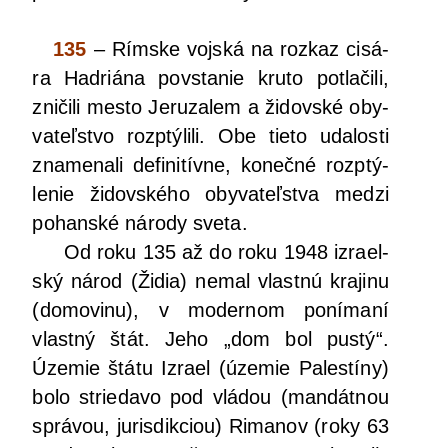
135
– Rím­ske voj­ská na roz­kaz cisá­
ra Had­riá­na povs­ta­nie kru­to potla­či­li,
zni­či­li mes­to Jeru­za­lem a židov­ské oby­
va­teľ­stvo rozp­tý­li­li. Obe tie­to uda­los­ti
zna­me­na­li defi­ni­tív­ne, koneč­né rozp­tý­
le­nie židov­ské­ho oby­va­teľ­stva medzi
pohan­ské náro­dy sveta.
Od roku 135 až do roku 1948 izra­el­
ský národ (Židia) nemal vlast­nú kra­ji­nu
(domo­vi­nu), v moder­nom poní­ma­ní
vlast­ný štát. Jeho „dom bol pus­tý“.
Úze­mie štá­tu Izra­el (úze­mie Pales­tí­ny)
bolo strie­da­vo pod vlá­dou (man­dát­nou
sprá­vou, juris­dik­ci­ou) Rima­nov (roky 63