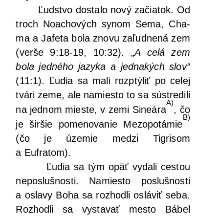
Ľud­stvo dosta­lo nový začia­tok. Od
troch Noacho­vých synom Sema, Cha­
ma a Jafe­ta bola zno­vu zaľud­ne­ná zem
(ver­še 9:18-19, 10:32). „
A celá zem
bola jed­né­ho jazy­ka a jed­na­kých slov“
(11:1). Ľudia sa mali rozp­tý­liť po celej
tvá­ri zeme, ale namies­to to sa sústre­di­li
A)
na jed­nom mies­te, v zemi Sine­ára
, čo
B)
je šir­šie pome­no­va­nie Mezo­po­tá­mie
(čo je úze­mie medzi Tig­ri­som
a Eufratom).
Ľudia sa tým opäť vyda­li ces­tou
nepos­luš­nos­ti. Namies­to posluš­nos­ti
a osla­vy Boha sa roz­hod­li oslá­viť seba.
Roz­hod­li sa vysta­vať mes­to Bábel