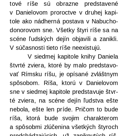
to­vé ríše sú obraz­ne pred­sta­ve­né
v Danie­lo­vom pro­roc­tve v dru­hej kapi­
to­le ako nád­her­ná posta­va v Nabu­cho­
do­no­ro­vom sne. Všet­ky šty­ri ríše sa na
scé­ne ľud­ských dejín obja­vi­li a zanik­li.
V súčas­nos­ti tie­to ríše neexistujú.
V sied­mej kapi­to­le kni­hy Danie­la
štvr­té zvie­ra, kto­ré by malo pred­sta­vo­
vať Rím­sku ríšu, je opí­sa­né zvlášt­nym
spô­so­bom. Ríša, kto­rú v Danie­lo­vom
sne v sied­mej kapi­to­le pred­sta­vu­je štvr­
té zvie­ra, na scé­ne dejín ľud­stva ešte
nebo­la, ešte len prí­de. Pri­čom to bude
ríša, kto­rá bude svo­jim cha­rak­te­rom
a spô­sob­mi zlú­če­ni­na všet­kých šty­roch
pred­chá­dza­jú­cich, už zanik­nu­tých ríš.