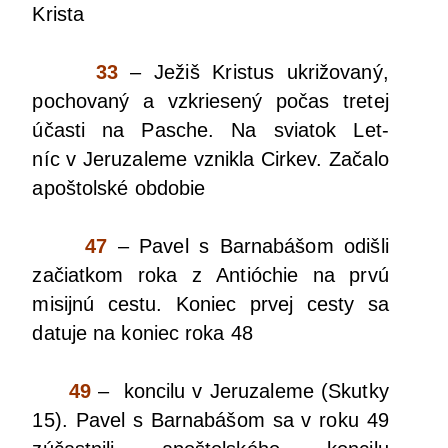
Krista
33
– Ježiš Kris­tus ukri­žo­va­ný,
pocho­va­ný a vzkrie­se­ný počas tre­tej
účas­ti na Pas­che. Na svia­tok Let­
níc v Jeru­za­le­me vznik­la Cir­kev. Zača­lo
apoš­tol­ské obdobie
47
– Pavel s Bar­na­bá­šom odiš­li
začiat­kom roka z Anti­ó­chie na prvú
misij­nú ces­tu. Koniec prvej ces­ty sa
datu­je na koniec roka 48
49
– kon­ci­lu v Jeru­za­le­me (Skut­ky
15). Pavel s Bar­na­bá­šom sa v roku 49