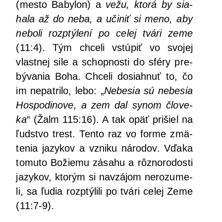
(mes­to Baby­lon) a
vežu, kto­rá by sia­
ha­la až do neba, a uči­niť si meno, aby
nebo­li rozp­tý­le­ní po celej tvá­ri zeme
(11:4). Tým chce­li vstú­piť vo svo­jej
vlast­nej sile a schop­nos­ti do sfé­ry pre­
bý­va­nia Boha. Chce­li dosiah­nuť to, čo
im nepat­ri­lo, lebo: „
Nebe­sia sú nebe­sia
Hos­po­di­no­ve, a zem dal synom člo­ve­
ka
“ (Žalm 115:16). A tak opäť pri­šiel na
ľud­stvo trest. Ten­to raz vo for­me zmä­
te­nia jazy­kov a vzni­ku náro­dov. Vďa­ka
tomu­to Božie­mu zása­hu a rôz­no­ro­dos­ti
jazy­kov, kto­rým si navzá­jom nero­zu­me­
li, sa ľudia rozp­tý­li­li po tvá­ri celej Zeme
(11:7-9).