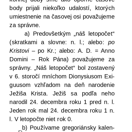
body pri­ja­li nie­koľ­ko uda­los­tí, kto­rých
umiest­ne­nie na časo­vej osi pova­žu­je­me
za správne.
a) Pre­dov­šet­kým „náš leto­po­čet“
(skrat­ka­mi a slov­ne: n. l.; ale­bo:
po
Kris­to­vi
– po Kr.; ale­bo: A. D. = Anno
Domi­ni – Rok Pána) pova­žu­je­me za
správ­ny. „Náš leto­po­čet“ bol zosta­ve­ný
v 6. sto­ro­čí mní­chom Diony­siu­som Exi­
gu­usom vzhľa­dom na deň naro­de­nie
Ježi­ša Kris­ta. Ježiš sa pod­ľa neho
naro­dil 24. decem­bra roku 1 pred n. l.
Jeden rok mal 24. decem­bra roku 1 n.
l. V leto­poč­te niet rok 0.
b) Pou­ží­va­me gre­go­rián­sky kalen­