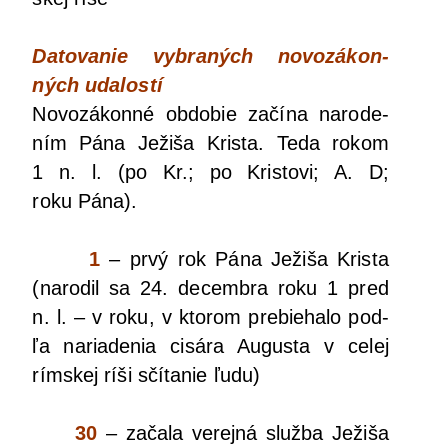
Dato­va­nie vybra­ných novo­zá­kon­
ných uda­los­tí
Novo­zá­kon­né obdo­bie začí­na naro­de­
ním Pána Ježi­ša Kris­ta. Teda rokom
1 n. l. (po Kr.; po Kris­to­vi; A. D;
roku Pána).
1
– prvý rok Pána Ježi­ša Kris­ta
(naro­dil sa 24. decem­bra roku 1 pred
n. l. – v roku, v kto­rom pre­bie­ha­lo pod­
ľa naria­de­nia cisá­ra Augus­ta v celej
rím­skej ríši sčí­ta­nie ľudu)
30
– zača­la verej­ná služ­ba Ježi­ša