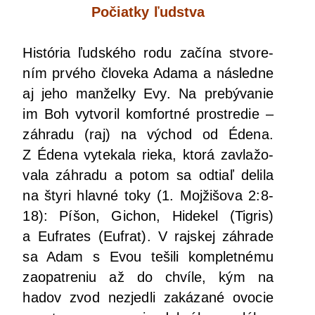
Počiat­ky ľudstva
His­tó­ria ľud­ské­ho rodu začí­na stvo­re­
ním prvé­ho člo­ve­ka Ada­ma a násled­ne
aj jeho man­žel­ky Evy. Na pre­bý­va­nie
im Boh vytvo­ril kom­fort­né pro­stre­die –
záh­ra­du (raj) na východ od Éde­na.
Z Éde­na vyte­ka­la rie­ka, kto­rá zavla­žo­
va­la záh­ra­du a potom sa odtiaľ deli­la
na šty­ri hlav­né toky (1. Moj­ži­šo­va 2:8-
18): Píšon, Gichon, Hide­kel (Tig­ris)
a Euf­ra­tes (Euf­rat). V raj­skej záh­ra­de
sa Adam s Evou teši­li kom­plet­né­mu
zaopat­re­niu až do chví­le, kým na
hadov zvod nez­jed­li zaká­za­né ovo­cie