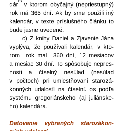
F)
dár
v kto­rom oby­čaj­ný (neprie­stup­ný)
rok má 365 dní. Ak by sme pou­ži­li iný
kalen­dár, v tex­te prí­sluš­né­ho člán­ku to
bude jas­ne uvedené.
c) Z kni­hy Daniel a Zja­ve­nie Jána
vyplý­va, že pou­ží­va­li kalen­dár, v kto­
rom rok mal 360 dní, 12 mesia­cov
a mesiac 30 dní. To spô­so­bu­je nepres­
nos­ti a čísel­ný nesú­lad (nesú­lad
v počtoch) pri umiest­ňo­va­ní sta­ro­zá­
kon­ných uda­los­tí na čísel­nú os pod­ľa
sys­té­mu gre­go­rián­ske­ho (aj julián­ske­
ho) kalendára.
Dato­va­nie vybra­ných sta­ro­zá­kon­