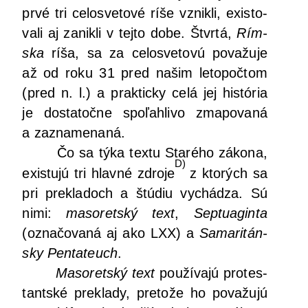
prvé tri celo­sve­to­vé ríše vznik­li, exis­to­
va­li aj zanik­li v tej­to dobe. Štvr­tá,
Rím­
ska
ríša, sa za celo­sve­to­vú pova­žu­je
až od roku 31 pred našim leto­poč­tom
(pred n. l.) a prak­tic­ky celá jej his­tó­ria
je dosta­toč­ne spo­ľah­li­vo zma­po­va­ná
a zaznamenaná.
Čo sa týka tex­tu Sta­ré­ho záko­na,
D)
exis­tu­jú tri hlav­né zdro­je
z kto­rých sa
pri pre­kla­doch a štú­diu vychá­dza. Sú
nimi:
maso­ret­ský text
,
Sep­tu­agin­ta
(ozna­čo­va­ná aj ako LXX) a
Sama­ri­tán­
sky
Pen­ta­te­uch
.
Maso­ret­ský text
pou­ží­va­jú pro­tes­
tant­ské pre­kla­dy, pre­to­že ho pova­žu­jú