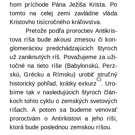
hom prí­cho­de Pána Ježi­ša Kris­ta. Po
tom­to na celej zemi zavlád­ne vlá­da
Kris­tov­ho tisíc­roč­né­ho kráľovstva.
Pre­to­že pod­ľa pro­roc­tiev Anti­kris­
to­va ríša bude akou­si zme­sou či kon­
glo­me­rá­ci­ou pred­chá­dza­jú­cich šty­roch
už zanik­nu­tých ríš. Pova­žu­je­me za uži­
toč­né na tie­to ríše (Baby­lon­skú, Perz­
skú, Gréc­ku a Rím­sku) uro­biť struč­ný
C)
his­to­ric­ký pohľad, krát­ky exkurz
. Uro­
bí­me tak v nasle­du­jú­cich šty­roch člán­
koch toh­to cyk­lu o zem­ských sve­to­vých
ríšach. A potom sa bude­me veno­vať
pro­roc­tvám o Antir­kis­to­vi a jeho ríši,
kto­rá bude posled­nou zem­skou ríšou.