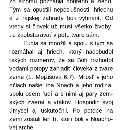
zo stro­mu pozna­nia dob­ré­ho a zlé­ho.
Tým sa opus­ti­li nepos­luš­nos­ti, hrie­chu
a z raj­skej záh­ra­dy boli vyhna­ní. Od
vte­dy si člo­vek už musí všet­ko živo­by­
tie zaob­sta­rá­vať v potu tvá­re sám.
Ľudia sa mno­ži­li a spo­lu s tým sa
roz­má­hal aj hriech, kto­rý nado­bu­dol
takých roz­me­rov, že sa Boh roz­ho­dol
voda­mi poto­py zahla­diť člo­ve­ka z tvá­re
zeme (1. Moj­ži­šo­va 6:7). Milosť v jeho
očiach našiel iba Noach a jeho rodi­na,
spo­lu osem ľudí a s nimi aj páry zem­
ských zvie­rat a vtá­kov. Hos­po­din svoj
úmy­sel aj usku­toč­nil. Po poto­pe na
zemi zosta­li len tí, kto­rí boli v Noacho­
vej arche.