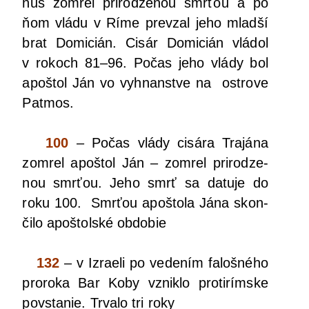
nus zomrel pri­ro­dze­nou smr­ťou a po
ňom vlá­du v Ríme pre­vzal jeho mlad­ší
brat Domi­cián. Cisár Domi­cián vlá­dol
v rokoch 81–96. Počas jeho vlá­dy bol
apoš­tol Ján vo vyhnan­stve na ostro­ve
Patmos.
100
– Počas vlá­dy cisá­ra Tra­já­na
zomrel apoš­tol Ján – zomrel pri­ro­dze­
nou smr­ťou. Jeho smrť sa datu­je do
roku 100. Smr­ťou apoš­to­la Jána skon­
či­lo apoš­tol­ské obdobie
132
– v Izra­e­li po vede­ním faloš­né­ho
pro­ro­ka Bar Koby vznik­lo pro­ti­rím­ske
povs­ta­nie. Trva­lo tri roky