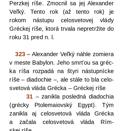
Perz­kej ríše. Zmoc­nil sa jej Ale­xan­der
Veľ­ký. Ten­to rok (až ten­to rok) je
rokom nástu­pu celo­sve­to­vej vlá­dy
Gréc­kej ríše, kto­rá trva­la nepretr­ži­te do
roku 31 pred n. l.
323
– Ale­xan­der Veľ­ký náh­le zomie­ra
v mes­te Baby­lon. Jeho smr­ťou sa gréc­
ka ríša roz­pa­dá na šty­ri nástup­níc­ke
ríše – dia­do­chie –, ale stá­le to bla celo­
sve­to­vá vlá­da Gréc­ka – Gréc­kej ríše
31
– zanik­la posled­ná dia­do­chia
(gréc­ky Pto­le­mai­ov­ský Egypt). Tým
zanik­la aj celo­sve­to­vá vlá­da Gréc­ka
a zača­la celo­sve­to­vá vlá­da Rím­
skej ríše