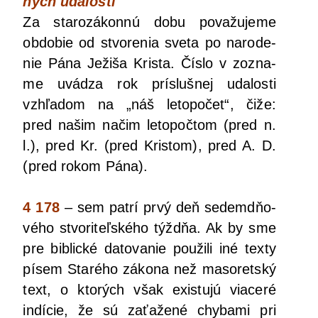
ných uda­los­tí
Za sta­ro­zá­kon­nú dobu pova­žu­je­me
obdo­bie od stvo­re­nia sve­ta po naro­de­
nie Pána Ježi­ša Kris­ta. Čís­lo v zozna­
me uvá­dza rok prí­sluš­nej uda­los­ti
vzhľa­dom na „náš leto­po­čet“, čiže:
pred našim načim leto­poč­tom (pred n.
l.), pred Kr. (pred Kris­tom), pred A. D.
(pred rokom Pána).
4 178
– sem pat­rí prvý deň sedem­dňo­
vé­ho stvo­ri­teľ­ské­ho týžd­ňa. Ak by sme
pre bib­lic­ké dato­va­nie pou­ži­li iné tex­ty
písem Sta­ré­ho záko­na než maso­ret­ský
text, o kto­rých však exis­tu­jú via­ce­ré
indí­cie, že sú zaťa­že­né chy­ba­mi pri