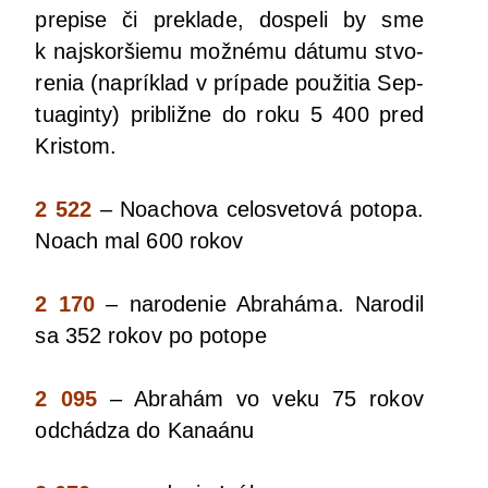
pre­pi­se či pre­kla­de, dospe­li by sme
k naj­skor­šie­mu mož­né­mu dátu­mu stvo­
re­nia (naprí­klad v prí­pa­de pou­ži­tia Sep­
tu­agin­ty) pri­bliž­ne do roku 5 400 pred
Kristom.
2 522
– Noacho­va celo­sve­to­vá poto­pa.
Noach mal 600 rokov
2 170
– naro­de­nie Abra­há­ma. Naro­dil
sa 352 rokov po potope
2 095
– Abra­hám vo veku 75 rokov
odchá­dza do Kanaánu