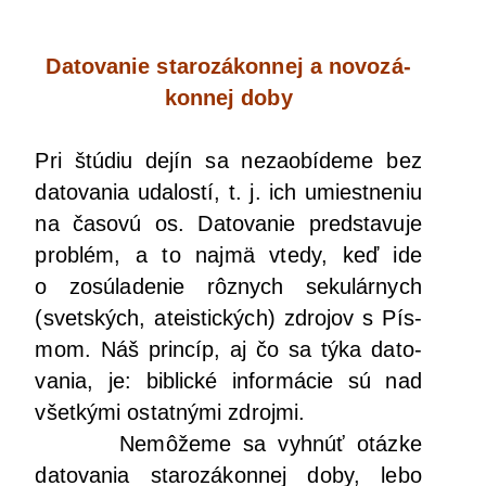
Dato­va­nie sta­ro­zá­kon­nej a novo­zá­
kon­nej doby
Pri štú­diu dejín sa neza­obí­de­me bez
dato­va­nia uda­los­tí, t. j. ich umiest­ne­niu
na časo­vú os. Dato­va­nie pred­sta­vu­je
prob­lém, a to naj­mä vte­dy, keď ide
o zosú­la­de­nie rôz­nych seku­lár­nych
(svet­ských, ate­is­tic­kých) zdro­jov s Pís­
mom. Náš prin­cíp, aj čo sa týka dato­
va­nia, je: bib­lic­ké infor­má­cie sú nad
všet­ký­mi ostat­ný­mi zdrojmi.
Nemô­že­me sa vyhnúť otáz­ke
dato­va­nia sta­ro­zá­kon­nej doby, lebo