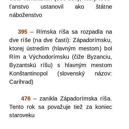
ťan­stvo usta­no­vil ako štát­ne
náboženstvo
395
– Rím­ska ríša sa roz­pad­la na
dve ríše (na dve čas­ti): Zápa­do­rím­sku,
kto­rej ústre­dím (hlav­ným mes­tom) bol
Rím a Výcho­do­rím­sku (čiže Byzan­ciu,
Byzant­skú ríšu) s hlav­ným mes­tom
Kon­štan­ti­no­pol (slo­ven­ský názov:
Carihrad)
476
– zanik­la Zápa­do­rím­ska ríša.
Ten­to rok sa pova­žu­je tiež za koniec
staroveku