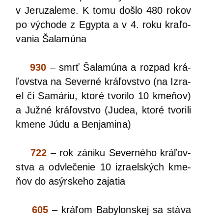
v Jeru­za­le­me. K tomu doš­lo 480 rokov
po výcho­de z Egyp­ta a v 4. roku kra­ľo­
va­nia Šalamúna
930
– smrť Šala­mú­na a roz­pad krá­
ľov­stva na Sever­né krá­ľov­stvo (na Izra­
el či Samá­riu, kto­ré tvo­ri­lo 10 kme­ňov)
a Juž­né krá­ľov­stvo (Judea, kto­ré tvo­ri­li
kme­ne Júdu a Benjamina)
722
– rok záni­ku Sever­né­ho krá­ľov­
stva a odvle­če­nie 10 izra­el­ských kme­
ňov do asýr­ske­ho zajatia
605
– krá­ľom Baby­lon­skej sa stá­va