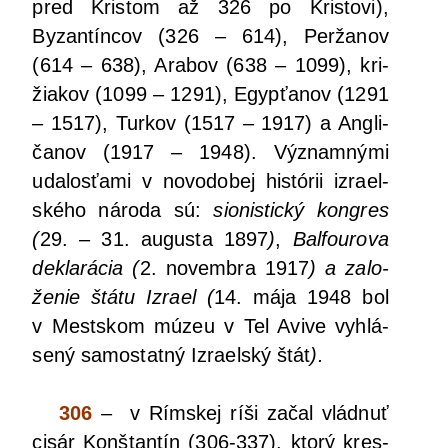
pred Kris­tom až 326 po Kris­to­vi),
Byzan­tín­cov (326 – 614), Per­ža­nov
(614 – 638), Ara­bov (638 – 1099), kri­
žia­kov (1099 – 1291), Egyp­ťa­nov (1291
– 1517), Tur­kov (1517 – 1917) a Angli­
ča­nov (1917 – 1948). Význam­ný­mi
uda­los­ťa­mi v novo­do­bej his­tó­rii izra­el­
ské­ho náro­da sú:
sionis­tic­ký kon­gres
(
29. – 31. augus­ta 1897
)
,
Bal­fou­ro­va
dekla­rá­cia (
2. novem­bra 1917
) a zalo­
že­nie štá­tu Izra­el (
14. mája 1948 bol
v Mest­skom múzeu v Tel Avi­ve vyhlá­
se­ný samos­tat­ný Izra­el­ský štát
).
306
– v Rím­skej ríši začal vlád­nuť
cisár Kon­štan­tín (306-337), kto­rý kres­