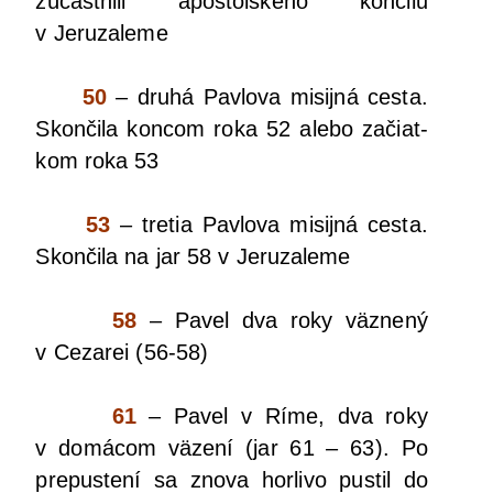
zúčast­ni­li apoš­tol­ské­ho kon­ci­lu
v Jeruzaleme
50
– dru­há Pav­lo­va misij­ná ces­ta.
Skon­či­la kon­com roka 52 ale­bo začiat­
kom roka 53
53
– tre­tia Pav­lo­va misij­ná ces­ta.
Skon­či­la na jar 58 v Jeruzaleme
58
– Pavel dva roky väz­ne­ný
v Ceza­rei (56-58)
61
– Pavel v Ríme, dva roky
v domá­com väze­ní (jar 61 – 63). Po
pre­pus­te­ní sa zno­va hor­li­vo pus­til do