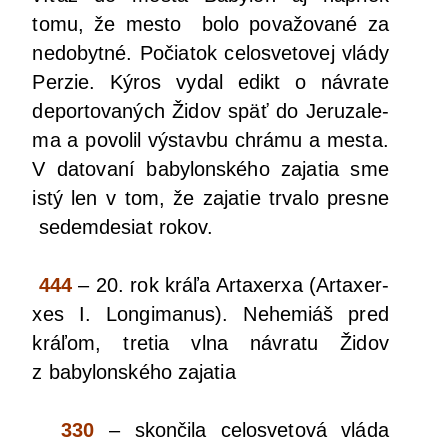
tomu, že mes­to bolo pova­žo­va­né za
nedo­byt­né. Počia­tok celo­sve­to­vej vlá­dy
Per­zie. Kýros vydal edikt o návra­te
depor­to­va­ných Židov späť do Jeru­za­le­
ma a povo­lil výstav­bu chrá­mu a mes­ta.
V dato­va­ní baby­lon­ské­ho zaja­tia sme
istý len v tom, že zaja­tie trva­lo pres­ne
sedem­de­siat rokov.
444
– 20. rok krá­ľa Arta­xer­xa (Arta­xer­
xes I. Lon­gi­ma­nus). Nehe­miáš pred
krá­ľom, tre­tia vlna návra­tu Židov
z baby­lon­ské­ho zajatia
330
– skon­či­la celo­sve­to­vá vlá­da