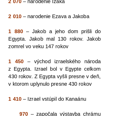
2 070
– naro­de­nie Izáka
2 010
– naro­de­nie Eza­va a Jakoba
1 880
– Jakob a jeho dom priš­li do
Egyp­ta. Jakob mal 130 rokov. Jakob
zomrel vo veku 147 rokov
1 450
– východ izra­el­ské­ho náro­da
z Egyp­ta. Izra­el bol v Egyp­te cel­kom
430 rokov. Z Egyp­ta vyšli pres­ne v deň,
v kto­rom uply­nu­lo pres­ne 430 rokov
1 410
– Izra­el vstú­pil do Kanaánu
970
– zapo­ča­la výstav­ba chrá­mu