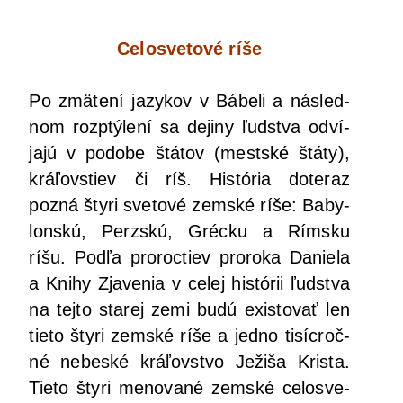
Celo­sve­to­vé ríše
Po zmä­te­ní jazy­kov v Bábe­li a násled­
nom rozp­tý­le­ní sa deji­ny ľud­stva odví­
ja­jú v podo­be štá­tov (mest­ské štá­ty),
krá­ľovs­tiev či ríš. His­tó­ria dote­raz
pozná šty­ri sve­to­vé zem­ské ríše: Baby­
lon­skú, Perz­skú, Gréc­ku a Rím­sku
ríšu. Pod­ľa pro­roc­tiev pro­ro­ka Danie­la
a Kni­hy Zja­ve­nia v celej his­tó­rii ľud­stva
na tej­to sta­rej zemi budú exis­to­vať len
tie­to šty­ri zem­ské ríše a jed­no tisíc­roč­
né nebes­ké krá­ľov­stvo Ježi­ša Kris­ta.
Tie­to šty­ri meno­va­né zem­ské celo­sve­