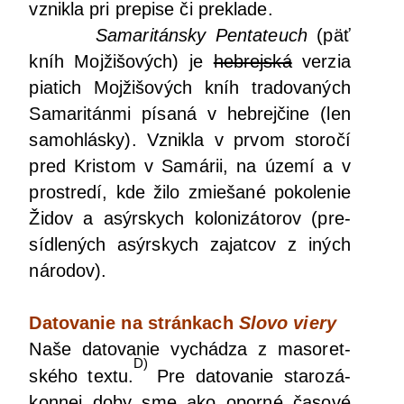
vznik­la pri pre­pi­se či preklade.
Sama­ri­tán­sky
Pen­ta­te­uch
(päť
kníh Moj­ži­šo­vých) je
heb­rej­ská
ver­zia
pia­tich Moj­ži­šo­vých kníh tra­do­va­ných
Sama­ri­tán­mi písa­ná v heb­rej­či­ne (len
samoh­lás­ky). Vznik­la v prvom sto­ro­čí
pred Kris­tom v Samá­rii, na úze­mí a v
pro­stre­dí, kde žilo zmie­ša­né poko­le­nie
Židov a asýr­skych kolo­ni­zá­to­rov (pre­
síd­le­ných asýr­skych zajat­cov z iných
národov).
Dato­va­nie na strán­kach
Slo­vo viery
Naše dato­va­nie vychá­dza z maso­ret­
D)
ské­ho tex­tu.
Pre dato­va­nie sta­ro­zá­
kon­nej doby sme ako opor­né časo­vé