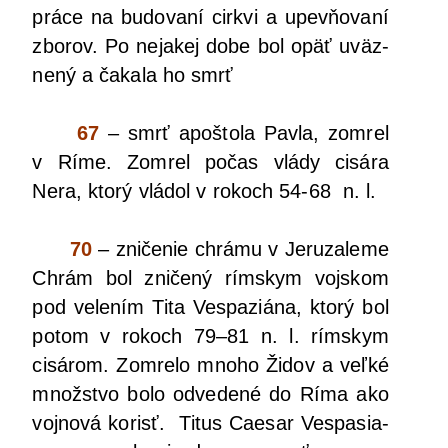
prá­ce na budo­va­ní cir­kvi a upev­ňo­va­ní
zbo­rov. Po neja­kej dobe bol opäť uväz­
ne­ný a čaka­la ho smrť
67
– smrť apoš­to­la Pav­la, zomrel
v Ríme. Zomrel počas vlá­dy cisá­ra
Nera, kto­rý vlá­dol v rokoch 54-68 n. l.
70
– zni­če­nie chrá­mu v Jeru­za­le­me
Chrám bol zni­če­ný rím­skym voj­skom
pod vele­ním Tita Ves­pa­ziá­na, kto­rý bol
potom v rokoch 79–81 n. l. rím­skym
cisá­rom. Zomre­lo mno­ho Židov a veľ­ké
množ­stvo bolo odve­de­né do Ríma ako
voj­no­vá korisť. Titus Cae­sar Ves­pa­sia­