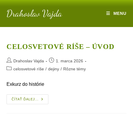
Skip
Drahoslav Vajda
to
MENU
content
CELOSVETOVÉ RÍŠE – ÚVOD
Post
Post
Drahoslav Vajda
1. marca 2026
author:
published:
Post
celosvetové ríše
/
dejiny
/
Rôzne témy
category:
Exkurz do histórie
Celosvetové
ČÍTAŤ ĎALEJ...
Ríše
–
Úvod