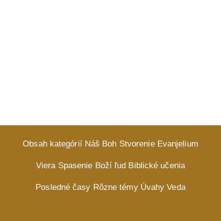
Obsah kategórií
Náš Boh
Stvorenie
Evanjelium
Viera
Spasenie
Boží ľud
Biblické učenia
Posledné časy
Rôzne témy
Úvahy
Veda