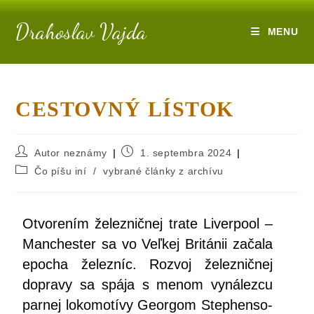
Drahoslav Vajda
MENU
CESTOVNÝ LÍSTOK
Autor neznámy
1. septembra 2024
Čo píšu iní
/
vybrané články z archívu
Otvo­re­ním želez­nič­nej tra­te Liver­po­ol –
Man­ches­ter sa vo Veľ­kej Bri­tá­nii zača­la
epo­cha želez­níc. Roz­voj želez­nič­nej
dopra­vy sa spá­ja s menom vyná­lez­cu
par­nej loko­mo­tí­vy Geor­gom Step­hen­so­