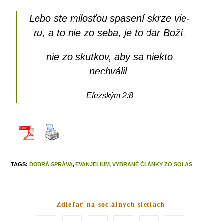
Lebo ste milos­ťou spa­se­ní skr­ze vie­
ru, a to nie zo seba, je to dar Boží,
nie zo skut­kov, aby sa nie­kto
nechválil.
Efez­ským 2:8
TAGS
:
DOBRÁ SPRÁVA
,
EVANJELIUM
,
VYBRANÉ ČLÁNKY ZO SOLAS
Zdieľať na sociálnych sietiach