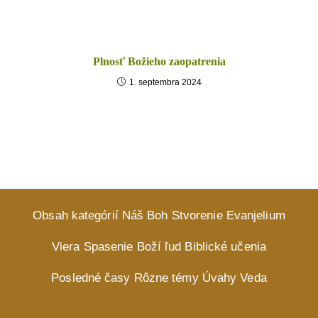
Plnosť Božieho zaopatrenia
1. septembra 2024
Obsah kategórií
Náš Boh
Stvorenie
Evanjelium
Viera
Spasenie
Boží ľud
Biblické učenia
Posledné časy
Rôzne témy
Úvahy
Veda