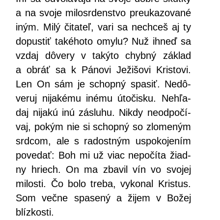
a na svo­je milo­sr­den­stvo pre­uka­zo­va­né
iným. Milý čita­teľ, vari sa nech­ceš aj ty
dopus­tiť také­ho­to omy­lu? Nuž ihneď sa
vzdaj dôve­ry v taký­to chyb­ný základ
a obráť sa k Páno­vi Ježi­šo­vi Kris­to­vi.
Len On sám je schop­ný spa­siť. Nedô­
ve­ruj nija­ké­mu iné­mu úto­čis­ku. Nehľa­
daj nija­kú inú záslu­hu. Nikdy neod­po­čí­
vaj, pokým nie si schop­ný so zlo­me­ným
srd­com, ale s radost­ným uspo­ko­je­ním
pove­dať: Boh mi už viac nepo­čí­ta žiad­
ny hriech. On ma zba­vil vín vo svo­jej
milos­ti. Čo bolo tre­ba, vyko­nal Kris­tus.
Som več­ne spa­se­ný a žijem v Božej
blízkosti.