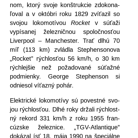
nom, kto­rý svo­je kon­štruk­cie zdo­ko­na­
ľo­val a v októb­ri roku 1829 zví­ťa­zil so
svo­jou loko­mo­tí­vou
Roc­ket
v súťa­ži
vypí­sa­nej želez­nič­nou spo­loč­nos­ťou
Liver­po­ol – Man­ches­ter. Trať dlhú 70
míľ (113 km) zvlád­la Step­hen­so­no­va
„Roc­ket” rých­los­ťou 56 km/h, o 30 km
rých­lej­šie než poža­do­va­né súťaž­né
pod­mien­ky. Geor­ge Step­hen­son si
odnie­sol víťaz­ný pohár.
Elek­tric­ké loko­mo­tí­vy sú povest­né svo­
jou rých­los­ťou. Dlhé roky drža­li rých­lost­
ný rekord 331 km/h z roku 1955 fran­
cúz­ske želez­ni­ce. „TGV-Atlan­ti­que”
doká­zal ísť 18. mája 1990 na špe­ciál­ne