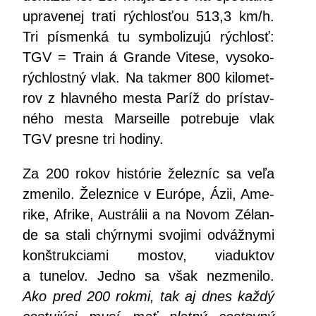
upra­ve­nej tra­ti rých­los­ťou 513,3 km/h.
Tri pís­men­ká tu sym­bo­li­zu­jú rých­losť:
TGV = Train á Gran­de Vite­se, vyso­ko-
rých­lost­ný vlak. Na tak­mer 800 kilo­met­
rov z hlav­né­ho mes­ta Paríž do prí­stav­
né­ho mes­ta Mar­se­il­le potre­bu­je vlak
TGV pres­ne tri hodiny.
Za 200 rokov his­tó­rie želez­níc sa veľa
zme­ni­lo. Želez­ni­ce v Euró­pe, Ázii, Ame­
ri­ke, Afri­ke, Aus­trá­lii a na Novom Zélan­
de sa sta­li chýr­ny­mi svo­ji­mi odváž­ny­mi
kon­štruk­cia­mi mos­tov, via­duk­tov
a tune­lov. Jed­no sa však nezme­ni­lo.
Ako pred 200 rok­mi, tak aj dnes kaž­dý