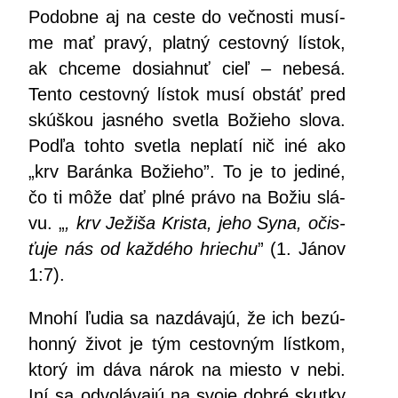
Podob­ne aj na ces­te do več­nos­ti musí­
me mať pra­vý, plat­ný ces­tov­ný lís­tok,
ak chce­me dosiah­nuť cieľ – nebe­sá.
Ten­to ces­tov­ný lís­tok musí obstáť pred
skúš­kou jas­né­ho svet­la Božie­ho slo­va.
Pod­ľa toh­to svet­la nepla­tí nič iné ako
„krv Barán­ka Božie­ho”. To je to jedi­né,
čo ti môže dať plné prá­vo na Božiu slá­
vu. „
, krv Ježi­ša Kris­ta, jeho Syna, očis­
ťu­je nás od kaž­dé­ho hrie­chu
” (1. Jánov
1:7).
Mno­hí ľudia sa naz­dá­va­jú, že ich bez­ú­
hon­ný život je tým ces­tov­ným lís­tkom,
kto­rý im dáva nárok na mies­to v nebi.
Iní sa odvo­lá­va­jú na svo­je dob­ré skut­ky