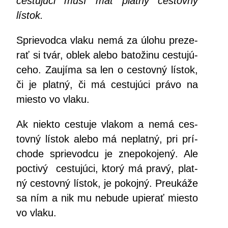
ces­tu­jú­ci musí mať plat­ný ces­tov­ný
lístok.
Sprie­vod­ca vla­ku nemá za úlo­hu pre­ze­
rať si tvár, oblek ale­bo bato­ži­nu ces­tu­jú­
ce­ho. Zau­jí­ma sa len o ces­tov­ný lís­tok,
či je plat­ný, či má ces­tu­jú­ci prá­vo na
mies­to vo vlaku.
Ak nie­kto ces­tu­je vla­kom a nemá ces­
tov­ný lís­tok ale­bo má neplat­ný, pri prí­
cho­de sprie­vod­cu je zne­po­ko­je­ný. Ale
poc­ti­vý ces­tu­jú­ci, kto­rý má pra­vý, plat­
ný ces­tov­ný lís­tok, je pokoj­ný. Pre­uká­že
sa ním a nik mu nebu­de upie­rať mies­to
vo vlaku.