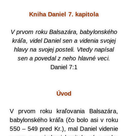
Kni­ha Daniel 7. kapitola
V prvom roku Bal­sa­zá­ra, baby­lon­ské­ho
krá­ľa, videl Daniel sen a vide­nia svo­jej
hla­vy na svo­jej poste­li. Vte­dy napí­sal
sen a pove­dal z neho hlav­né veci.
Daniel 7:1
Úvod
V prvom roku kra­ľo­va­nia Bal­sa­zá­ra,
baby­lon­ské­ho krá­ľa (čo bolo asi v roku
550 – 549 pred Kr.), mal Daniel vide­nie