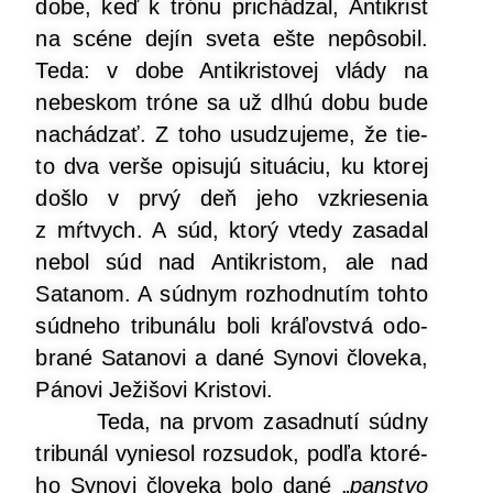
dobe, keď k tró­nu pri­chá­dzal, Anti­krist
na scé­ne dejín sve­ta ešte nepô­so­bil.
Teda: v dobe Anti­kris­to­vej vlá­dy na
nebes­kom tró­ne sa už dlhú dobu bude
nachá­dzať. Z toho usu­dzu­je­me, že tie­
to dva ver­še opi­su­jú situ­áciu, ku kto­rej
doš­lo v prvý deň jeho vzkrie­se­nia
z mŕt­vych. A súd, kto­rý vte­dy zasa­dal
nebol súd nad Anti­kris­tom, ale nad
Sata­nom. A súd­nym roz­hod­nu­tím toh­to
súd­ne­ho tri­bu­ná­lu boli krá­ľov­stvá odo­
bra­né Sata­no­vi a dané Syno­vi člo­ve­ka,
Páno­vi Ježi­šo­vi Kristovi.
Teda, na prvom zasad­nu­tí súd­ny
tri­bu­nál vynie­sol roz­su­dok, pod­ľa kto­ré­
ho Syno­vi člo­ve­ka bolo dané „
pan­stvo