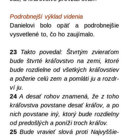
Pod­rob­nej­ší výklad videnia
Danie­lo­vi bolo opäť a pod­rob­nej­šie
vysvet­le­né to, čo ho zaujímalo.
23
Tak­to pove­dal:
Štvr­tým zvie­ra­ťom
bude štvr­té krá­ľov­stvo na zemi, kto­ré
bude roz­diel­ne od všet­kých krá­ľovs­tiev
a pože­rie celú zem a pomlá­ti ju a rozdr­
ví ju
.
24
A desať rohov zna­me­ná, že z toho
krá­ľov­stva povs­ta­ne desať krá­ľov, a po
nich povs­ta­ne iný, kto­rý bude roz­diel­ny
od pre­doš­lých a poní­ži troch kráľov.
25
Bude vra­vieť slo­vá pro­ti Naj­vyš­šie­