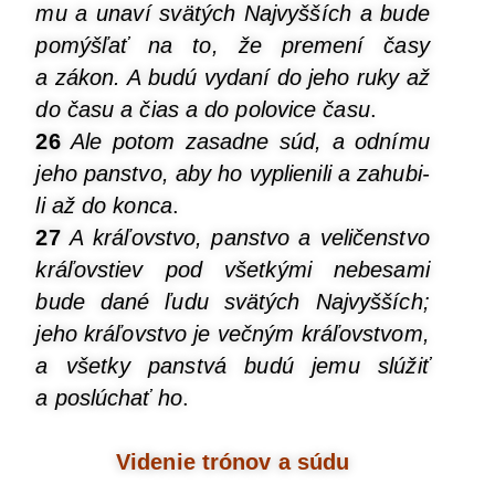
mu a una­ví svä­tých Naj­vyš­ších a bude
pomýš­ľať na to, že pre­me­ní časy
a zákon. A budú vyda­ní do jeho ruky až
do času a čias a do polo­vi­ce času
.
26
Ale potom zasad­ne súd, a odní­mu
jeho pan­stvo, aby ho vyplie­ni­li a zahu­bi­
li až do kon­ca
.
27
A krá­ľov­stvo, pan­stvo a veli­čen­stvo
krá­ľovs­tiev pod všet­ký­mi nebe­sa­mi
bude dané ľudu svä­tých Naj­vyš­ších;
jeho krá­ľov­stvo je več­ným krá­ľov­stvom,
a všet­ky pan­stvá budú jemu slú­žiť
a poslú­chať ho
.
Vide­nie tró­nov a súdu