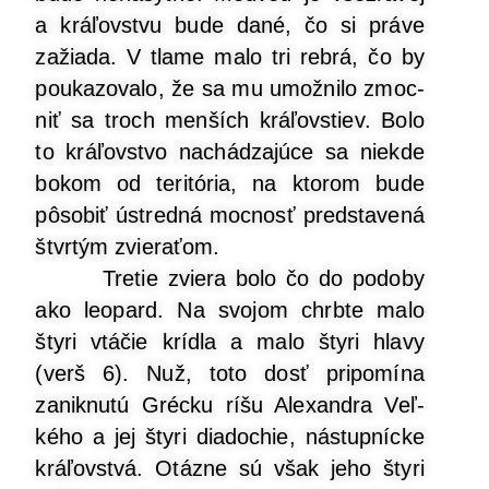
a krá­ľov­stvu bude dané, čo si prá­ve
zažia­da. V tla­me malo tri reb­rá, čo by
pou­ka­zo­va­lo, že sa mu umož­ni­lo zmoc­
niť sa troch men­ších krá­ľovs­tiev. Bolo
to krá­ľov­stvo nachá­dza­jú­ce sa nie­kde
bokom od teri­tó­ria, na kto­rom bude
pôso­biť ústred­ná moc­nosť pred­sta­ve­ná
štvr­tým zvieraťom.
Tre­tie zvie­ra bolo čo do podo­by
ako leopard. Na svo­jom chrb­te malo
šty­ri vtá­čie kríd­la a malo šty­ri hla­vy
(verš 6). Nuž, toto dosť pri­po­mí­na
zanik­nu­tú Gréc­ku ríšu Ale­xan­dra Veľ­
ké­ho a jej šty­ri dia­do­chie, nástup­níc­ke
krá­ľov­stvá. Otáz­ne sú však jeho šty­ri