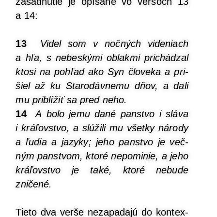
zasad­nu­tie je opí­sa­né vo ver­šoch 13
a 14:
13
Videl som v noč­ných vide­niach
a hľa, s nebes­ký­mi oblak­mi pri­chá­dzal
kto­si na pohľad ako Syn člo­ve­ka a pri­
šiel až ku Sta­ro­dáv­ne­mu dňov, a dali
mu pri­blí­žiť sa pred neho.
14
A bolo jemu dané pan­stvo i slá­va
i krá­ľov­stvo, a slú­ži­li mu všet­ky náro­dy
a ľudia a jazy­ky; jeho pan­stvo je več­
ným pan­stvom, kto­ré nepo­mi­nie, a jeho
krá­ľov­stvo je také, kto­ré nebu­de
zničené.
Tie­to dva ver­še neza­pa­da­jú do kon­tex­