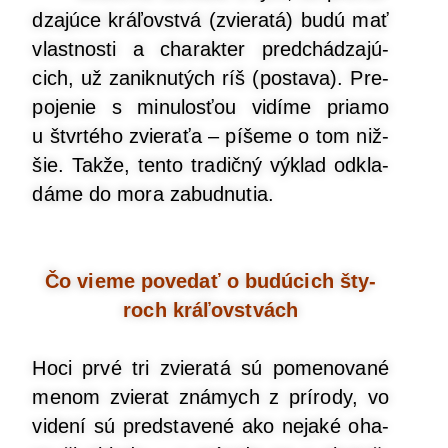
dza­jú­ce krá­ľov­stvá (zvie­ra­tá) budú mať
vlast­nos­ti a cha­rak­ter pred­chá­dza­jú­
cich, už zanik­nu­tých ríš (posta­va). Pre­
po­je­nie s minu­los­ťou vidí­me pria­mo
u štvr­té­ho zvie­ra­ťa – píše­me o tom niž­
šie. Tak­že, ten­to tra­dič­ný výklad odkla­
dá­me do mora zabudnutia.
Čo vie­me pove­dať o budú­cich šty­
roch kráľovstvách
Hoci prvé tri zvie­ra­tá sú pome­no­va­né
menom zvie­rat zná­mych z prí­ro­dy, vo
vide­ní sú pred­sta­ve­né ako neja­ké oha­