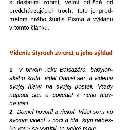
s desia­ti­mi roh­mi, veľ­mi odliš­né od
pred­chá­dza­jú­cich troch. Toto je pred­
me­tom náš­ho štú­dia Pís­ma a výkla­du
v tom­to článku.
Vide­nie šty­roch zvie­rat a jeho výklad
1
V prvom roku Bal­sa­zá­ra, baby­lon­
ské­ho krá­ľa, videl Daniel sen a vide­nia
svo­jej hla­vy na svo­jej poste­li. Vte­dy
napí­sal sen a pove­dal z neho hlav­
né veci.
2
Daniel hovo­ril a rie­kol: Videl som vo
svo­jom vide­ní v noci a hľa, šty­ri nebes­
ké vet­ry sa vyrú­ti­li na Veľ­ké more.