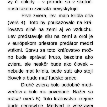
vy či oblu­dy – v prí­ro­de sa v sku­toč­
nos­ti také­to zvie­ra­tá nevyskytujú:
Prvé zvie­ra, lev, malo kríd­la orla
(verš 4). Toto by pou­ka­zo­va­lo na krá­
ľov­stvo sil­né na zemi aj vo vzdu­chu.
Lev pred­sta­vu­je silu na zemi a orol je
v európ­skom pries­to­re pre­dá­tor medzi
vták­mi. Spr­vu sa toto krá­ľov­stvo mož­
no bude sprá­vať kru­to, bez­cit­ne ako
zvie­ra, ale neskôr bude ako člo­vek –
nebu­de mať kríd­la, bude stáť ako sto­jí
člo­vek a bude mať ľud­ské srdce.
Dru­hé zvie­ra bolo podob­né med­
ve­ďo­vi a bolo mu pove­da­né: Nažer sa
mäsa! (verš 5) Toto krá­ľov­stvo zrej­me
bude nená­syt­né. Med­veď je všež­ra­vej