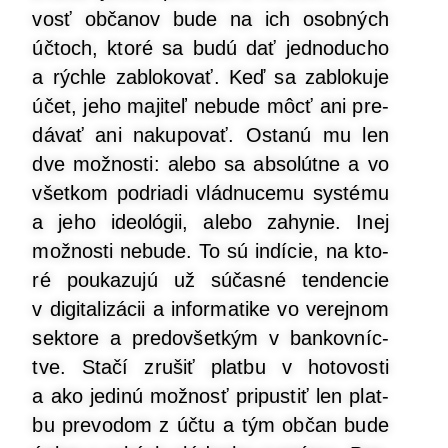
vosť obča­nov bude na ich osob­ných
účtoch, kto­ré sa budú dať jed­no­du­cho
a rých­le zablo­ko­vať. Keď sa zablo­ku­je
účet, jeho maji­teľ nebu­de môcť ani pre­
dá­vať ani naku­po­vať. Osta­nú mu len
dve mož­nos­ti: ale­bo sa abso­lút­ne a vo
všet­kom pod­ria­di vlád­nu­ce­mu sys­té­mu
a jeho ide­oló­gii, ale­bo zahy­nie. Inej
mož­nos­ti nebu­de. To sú indí­cie, na kto­
ré pou­ka­zu­jú už súčas­né ten­den­cie
v digi­ta­li­zá­cii a infor­ma­ti­ke vo verej­nom
sek­to­re a pre­dov­šet­kým v ban­kov­níc­
tve. Sta­čí zru­šiť plat­bu v hoto­vos­ti
a ako jedi­nú mož­nosť pri­pus­tiť len plat­
bu pre­vo­dom z účtu a tým občan bude