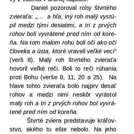
Daniel pozo­ro­val rohy štvr­té­ho
zvie­ra­ťa: „…
a hľa,
i
ný roh malý vystú­
pil medzi tými desia­ti­mi, a tri z prvých
rohov boli vyvrá­te­né pred ním od kore­
ňa. Na tom malom rohu boli oči ako oči
člo­ve­ka a ústa, kto­ré vra­ve­li veľ­ké veci“
(verš 8). Malý roh štvr­té­ho zvie­ra­ťa
hovo­ril veľ­ké reči. Boli to reči rúha­nia
pro­ti Bohu (ver­še 8, 11, 20 a 25). Na
hla­ve toh­to zvie­ra­ťa bolo najprv desať
rohov a medzi nimi neskôr vyrás­tol
malý roh
a tri z prvých rohov bol vyvrá­
te­né pred ním od koreňa.
Štvr­té zvie­ra pred­sta­vu­je krá­ľov­
stvo, aké­ho tu ešte nebo­lo. Na jeho