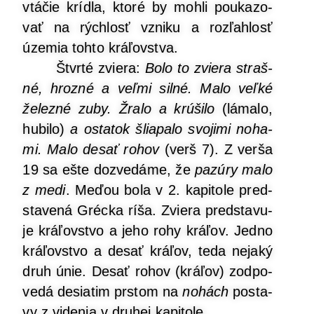
vtá­čie kríd­la, kto­ré by moh­li pou­ka­zo­
vať na rých­losť vzni­ku a roz­ľah­losť
úze­mia toh­to kráľovstva.
Štvr­té zvie­ra:
Bolo to zvie­ra straš­
né, hroz­né a veľ­mi sil­né. Malo veľ­ké
želez­né zuby. Žra­lo a krú­ši­lo
(láma­lo,
hubi­lo)
a osta­tok šlia­pa­lo svo­ji­mi noha­
mi. Malo desať rohov
(verš 7). Z ver­ša
19 sa ešte dozve­dá­me, že
pazú­ry malo
z medi
. Meďou bola v 2. kapi­to­le pred­
sta­ve­ná Gréc­ka ríša. Zvie­ra pred­sta­vu­
je krá­ľov­stvo a jeho rohy krá­ľov. Jed­no
krá­ľov­stvo a desať krá­ľov, teda neja­ký
druh únie. Desať rohov (krá­ľov) zod­po­
ve­dá desia­tim prs­tom na
nohách
posta­
vy z vide­nia v dru­hej kapitole.