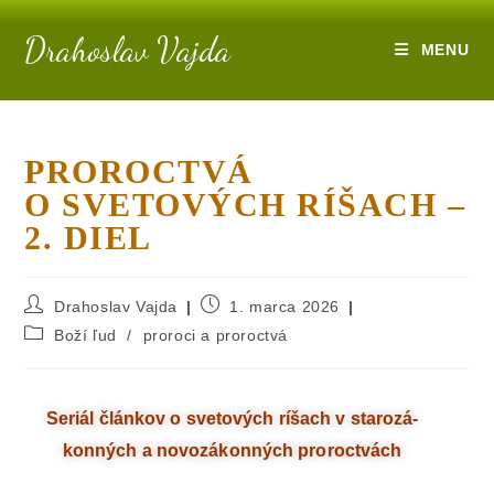
Drahoslav Vajda
MENU
PROROCTVÁ
O SVETOVÝCH RÍŠACH –
2. DIEL
Drahoslav Vajda
1. marca 2026
Boží ľud
/
proroci a proroctvá
Seriál člán­kov o sve­to­vých ríšach v sta­ro­zá­
kon­ných a novo­zá­kon­ných proroctvách