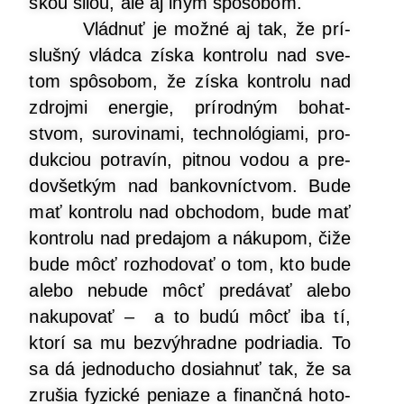
skou silou, ale aj iným spôsobom.
Vlád­nuť je mož­né aj tak, že prí­
sluš­ný vlád­ca zís­ka kon­tro­lu nad sve­
tom spô­so­bom, že zís­ka kon­tro­lu nad
zdroj­mi ener­gie, prí­rod­ným bohat­
stvom, suro­vi­na­mi, tech­no­ló­gia­mi, pro­
duk­ci­ou potra­vín, pit­nou vodou a pre­
dov­šet­kým nad ban­kov­níc­tvom. Bude
mať kon­tro­lu nad obcho­dom, bude mať
kon­tro­lu nad pre­da­jom a náku­pom, čiže
bude môcť roz­ho­do­vať o tom, kto bude
ale­bo nebu­de môcť pre­dá­vať ale­bo
naku­po­vať – a to budú môcť iba tí,
kto­rí sa mu bez­výh­rad­ne pod­ria­dia. To
sa dá jed­no­du­cho dosiah­nuť tak, že sa
zru­šia fyzic­ké penia­ze a finanč­ná hoto­