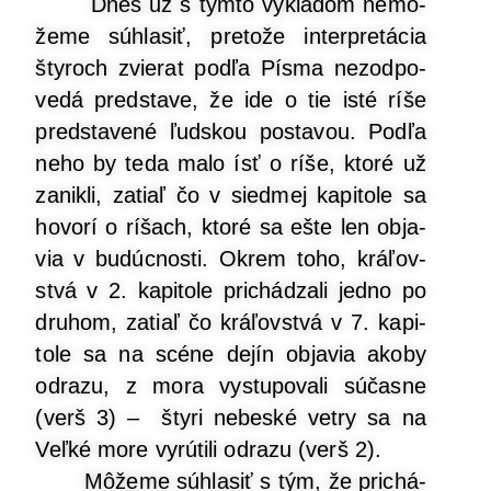
Dnes už s tým­to výkla­dom nemô­
že­me súhla­siť, pre­to­že inter­pre­tá­cia
šty­roch zvie­rat pod­ľa Pís­ma nezod­po­
ve­dá pred­sta­ve, že ide o tie isté ríše
pred­sta­ve­né ľud­skou posta­vou. Pod­ľa
neho by teda malo ísť o ríše, kto­ré už
zanik­li, zatiaľ čo v sied­mej kapi­to­le sa
hovo­rí o ríšach, kto­ré sa ešte len obja­
via v budúc­nos­ti. Okrem toho, krá­ľov­
stvá v 2. kapi­to­le pri­chá­dza­li jed­no po
dru­hom, zatiaľ čo krá­ľov­stvá v 7. kapi­
to­le sa na scé­ne dejín obja­via ako­by
odra­zu, z mora vystu­po­va­li súčas­ne
(verš 3) – šty­ri nebes­ké vet­ry sa na
Veľ­ké more vyrú­ti­li odra­zu (verš 2).
Môže­me súhla­siť s tým, že pri­chá­