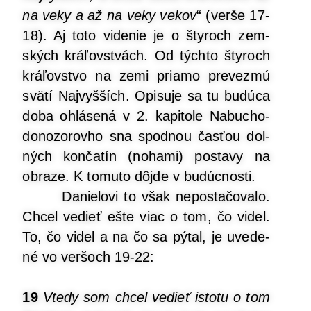
na veky a až na veky vekov
“ (ver­še 17-
18). Aj toto vide­nie je o šty­roch zem­
ských krá­ľov­stvách. Od tých­to šty­roch
krá­ľov­stvo na zemi pria­mo pre­vez­mú
svä­tí Naj­vyš­ších. Opi­su­je sa tu budú­ca
doba ohlá­se­ná v 2. kapi­to­le Nabu­cho­
do­no­zo­rov­ho sna spod­nou čas­ťou dol­
ných kon­ča­tín (noha­mi) posta­vy na
obra­ze. K tomu­to dôj­de v budúcnosti.
Danie­lo­vi to však nepos­ta­čo­va­lo.
Chcel vedieť ešte viac o tom, čo videl.
To, čo videl a na čo sa pýtal, je uve­de­
né vo ver­šoch 19-22:
19
Vte­dy som chcel vedieť isto­tu o tom