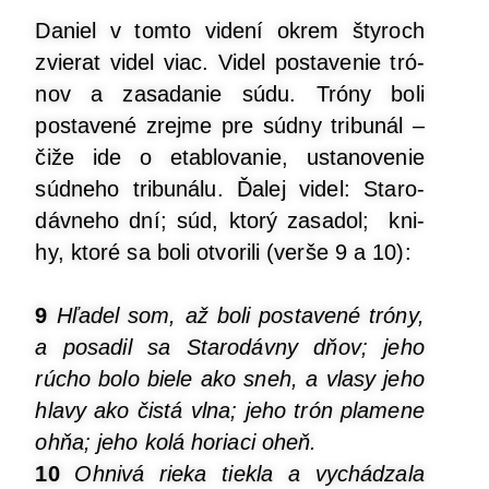
Daniel v tom­to vide­ní okrem šty­roch
zvie­rat videl viac. Videl posta­ve­nie tró­
nov a zasa­da­nie súdu. Tró­ny boli
posta­ve­né zrej­me pre súd­ny tri­bu­nál –
čiže ide o etab­lo­va­nie, usta­no­ve­nie
súd­ne­ho tri­bu­ná­lu. Ďalej videl: Sta­ro­
dáv­ne­ho dní; súd, kto­rý zasa­dol; kni­
hy, kto­ré sa boli otvo­ri­li (ver­še 9 a 10):
9
Hľa­del som, až boli posta­ve­né tró­ny,
a posa­dil sa Sta­ro­dáv­ny dňov; jeho
rúcho bolo bie­le ako sneh, a vla­sy jeho
hla­vy ako čis­tá vlna; jeho trón pla­me­ne
ohňa; jeho kolá horia­ci oheň.
10
Ohni­vá rie­ka tiek­la a vychá­dza­la