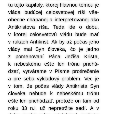
tu tej­to kapi­to­ly, kto­rej hlav­nou témou je
vlá­da budú­cej celo­sve­to­vej ríši vše­
obec­ne chá­pa­nej a inter­pre­to­va­nej ako
Anti­kris­to­va ríša. Teda ide o dobu,
v kto­rej celo­sve­to­vú vlá­du bude mať
v rukách Anti­krist. Ak by až počas jeho
vlá­dy mal Syn člo­ve­ka, čo je jed­no
z pome­no­va­ní Pána Ježi­ša Kris­ta,
k nebes­ké­mu ešte len tró­nu pri­chá­
dzať, vytvá­ra­me v Pís­me pro­ti­re­če­nie
a pre seba výkla­do­vý prob­lém. Vec je
v tom, že počas vlá­dy Anti­kris­ta Syn
člo­ve­ka nebu­de k nebes­ké­mu tró­nu
ešte len pri­chá­dzať, pre­to­že on tam od
roku 33 n.l. už nepretr­ži­te sedí. A v