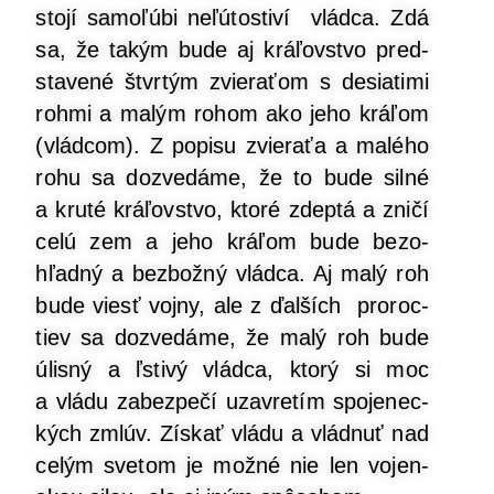
sto­jí samo­ľú­bi neľú­tos­ti­ví vlád­ca. Zdá
sa, že takým bude aj krá­ľov­stvo pred­
sta­ve­né štvr­tým zvie­ra­ťom s desia­ti­mi
roh­mi a malým rohom ako jeho krá­ľom
(vlád­com). Z popi­su zvie­ra­ťa a malé­ho
rohu sa dozve­dá­me, že to bude sil­né
a kru­té krá­ľov­stvo, kto­ré zdep­tá a zni­čí
celú zem a jeho krá­ľom bude bez­o­
hľad­ný a bez­bož­ný vlád­ca. Aj malý roh
bude viesť voj­ny, ale z ďal­ších pro­roc­
tiev sa dozve­dá­me, že malý roh bude
úlis­ný a ľsti­vý vlád­ca, kto­rý si moc
a vlá­du zabez­pe­čí uzav­re­tím spo­je­nec­
kých zmlúv. Zís­kať vlá­du a vlád­nuť nad
celým sve­tom je mož­né nie len vojen­