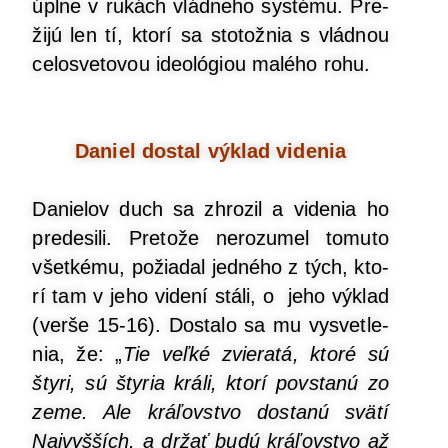
úpl­ne v rukách vlád­ne­ho sys­té­mu. Pre­
ži­jú len tí, kto­rí sa sto­tož­nia s vlád­nou
celo­sve­to­vou ide­oló­gi­ou malé­ho rohu.
Daniel dostal výklad videnia
Danie­lov duch sa zhro­zil a vide­nia ho
pre­de­si­li. Pre­to­že nero­zu­mel tomu­to
všet­ké­mu, požia­dal jed­né­ho z tých, kto­
rí tam v jeho vide­ní stá­li, o jeho výklad
(ver­še 15-16). Dosta­lo sa mu vysvet­le­
nia, že: „
Tie veľ­ké zvie­ra­tá, kto­ré sú
šty­ri, sú šty­ria krá­li, kto­rí povs­ta­nú zo
zeme. Ale krá­ľov­stvo dosta­nú svä­tí
Naj­vyš­ších, a držať budú krá­ľov­stvo až