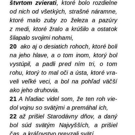
štvr­tom zvie­ra­ti
, kto­ré bolo roz­diel­ne
od nich od všet­kých, straš­né náram­ne,
kto­ré malo zuby zo žele­za a pazú­ry
z medi, kto­ré žra­lo a krú­ši­lo a osta­tok
šlia­pa­lo svo­ji­mi nohami,
20
ako aj o desia­tich rohoch, kto­ré boli
na jeho hla­ve, a o tom inom, kto­rý bol
vystú­pil, a pad­li pred ním tri, o tom
rohu, kto­rý to mal oči a ústa, kto­ré vra­
ve­li veľ­ké veci, a bol na pohľad väč­ší
ako jeho druhovia.
21
A hľa­diac videl som, že ten roh vie­
dol voj­nu so svä­tý­mi a pre­má­hal ich,
22
až pri­šiel Sta­ro­dáv­ny dňov, a daný
bol súd svä­tým Naj­vyš­ších, a pri­šiel
čas, a krá­ľov­stvo pre­vza­li svä­tí
.