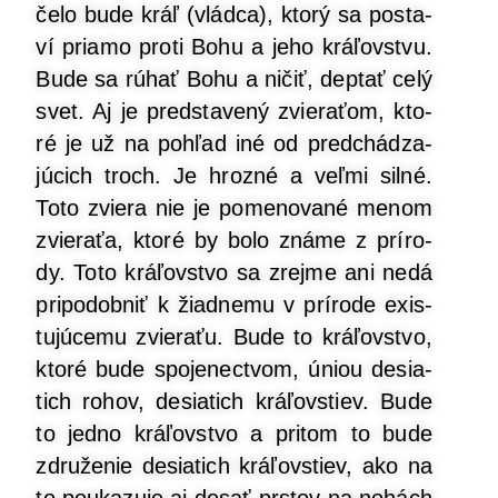
čelo bude kráľ (vlád­ca), kto­rý sa posta­
ví pria­mo pro­ti Bohu a jeho krá­ľov­stvu.
Bude sa rúhať Bohu a ničiť, dep­tať celý
svet. Aj je pred­sta­ve­ný zvie­ra­ťom, kto­
ré je už na pohľad iné od pred­chá­dza­
jú­cich troch. Je hroz­né a veľ­mi sil­né.
Toto zvie­ra nie je pome­no­va­né menom
zvie­ra­ťa, kto­ré by bolo zná­me z prí­ro­
dy. Toto krá­ľov­stvo sa zrej­me ani nedá
pri­po­dob­niť k žiad­ne­mu v prí­ro­de exis­
tu­jú­ce­mu zvie­ra­ťu. Bude to krá­ľov­stvo,
kto­ré bude spo­je­nec­tvom, úni­ou desia­
tich rohov, desia­tich krá­ľovs­tiev. Bude
to jed­no krá­ľov­stvo a pri­tom to bude
zdru­že­nie desia­tich krá­ľovs­tiev, ako na