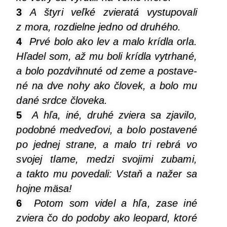
3
A šty­ri veľ­ké zvie­ra­tá vystu­po­va­li
z mora, roz­diel­ne jed­no od druhého.
4
Prvé bolo ako lev a malo kríd­la orla.
Hľa­del som, až mu boli kríd­la vytr­ha­né,
a bolo poz­dvi­hnu­té od zeme a posta­ve­
né na dve nohy ako člo­vek, a bolo mu
dané srd­ce človeka.
5
A hľa, iné, dru­hé zvie­ra sa zja­vi­lo,
podob­né med­ve­ďo­vi, a bolo posta­ve­né
po jed­nej stra­ne, a malo tri reb­rá vo
svo­jej tla­me, medzi svo­ji­mi zuba­mi,
a tak­to mu pove­da­li: Vstaň a nažer sa
hoj­ne mäsa!
6
Potom som videl a hľa, zase iné
zvie­ra čo do podo­by ako leopard, kto­ré