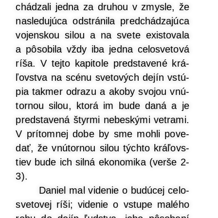
chá­dza­li jed­na za dru­hou v zmys­le, že
nasle­du­jú­ca odstrá­ni­la pred­chá­dza­jú­ca
vojen­skou silou a na sve­te exis­to­va­la
a pôso­bi­la vždy iba jed­na celo­sve­to­vá
ríša. V tej­to kapi­to­le pred­sta­ve­né krá­
ľov­stva na scé­nu sve­to­vých dejín vstú­
pia tak­mer odra­zu a ako­by svo­jou vnú­
tor­nou silou, kto­rá im bude daná a je
pred­sta­ve­ná štyr­mi nebes­ký­mi vet­ra­mi.
V prí­tom­nej dobe by sme moh­li pove­
dať, že vnú­tor­nou silou tých­to krá­ľovs­
tiev bude ich sil­ná eko­no­mi­ka (ver­še 2-
3).
Daniel mal vide­nie o budú­cej celo­
sve­to­vej ríši; vide­nie o vstu­pe malé­ho