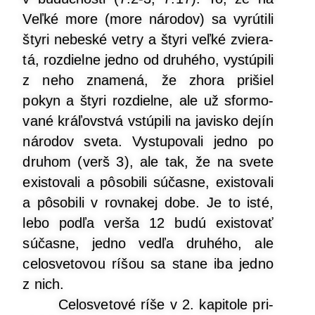
Veľ­ké more (more náro­dov) sa vyrú­ti­li
šty­ri nebes­ké vet­ry a šty­ri veľ­ké zvie­ra­
tá, roz­diel­ne jed­no od dru­hé­ho, vystú­pi­li
z neho zna­me­ná, že zho­ra pri­šiel
pokyn a šty­ri roz­diel­ne, ale už sfor­mo­
va­né krá­ľov­stvá vstú­pi­li na javis­ko dejín
náro­dov sve­ta. Vystu­po­va­li jed­no po
dru­hom (verš 3), ale tak, že na sve­te
exis­to­va­li a pôso­bi­li súčas­ne, exis­to­va­li
a pôso­bi­li v rov­na­kej dobe. Je to isté,
lebo pod­ľa ver­ša 12 budú exis­to­vať
súčas­ne, jed­no ved­ľa dru­hé­ho, ale
celo­sve­to­vou ríšou sa sta­ne iba jed­no
z nich.
Celo­sve­to­vé ríše v 2. kapi­to­le pri­