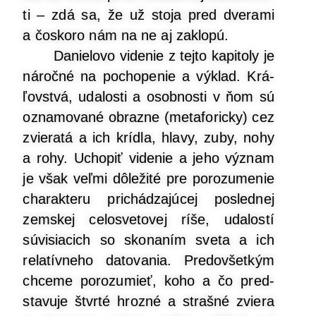
ti – zdá sa, že už sto­ja pred dve­ra­mi
a čosko­ro nám na ne aj zaklopú.
Danie­lo­vo vide­nie z tej­to kapi­to­ly je
nároč­né na pocho­pe­nie a výklad. Krá­
ľov­stvá, uda­los­ti a osob­nos­ti v ňom sú
ozna­mo­va­né obraz­ne (meta­fo­ric­ky) cez
zvie­ra­tá a ich kríd­la, hla­vy, zuby, nohy
a rohy. Ucho­piť vide­nie a jeho význam
je však veľ­mi dôle­ži­té pre poro­zu­me­nie
cha­rak­te­ru pri­chá­dza­jú­cej posled­nej
zem­skej celo­sve­to­vej ríše, uda­los­tí
súvi­sia­cich so sko­na­ním sve­ta a ich
rela­tív­ne­ho dato­va­nia. Pre­dov­šet­kým
chce­me poro­zu­mieť, koho a čo pred­
sta­vu­je štvr­té hroz­né a straš­né zvie­ra