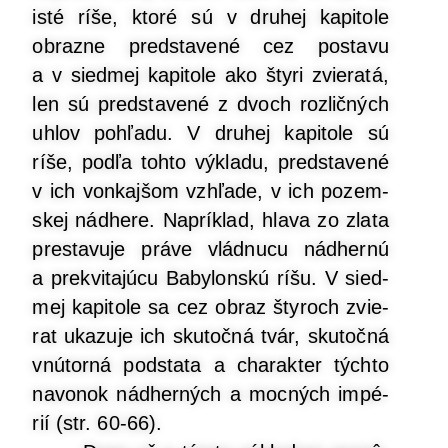
isté ríše, kto­ré sú v dru­hej kapi­to­le
obraz­ne pred­sta­ve­né cez posta­vu
a v sied­mej kapi­to­le ako šty­ri zvie­ra­tá,
len sú pred­sta­ve­né z dvoch roz­lič­ných
uhlov pohľa­du. V dru­hej kapi­to­le sú
ríše, pod­ľa toh­to výkla­du, pred­sta­ve­né
v ich von­kaj­šom vzhľa­de, v ich pozem­
skej nád­he­re. Naprí­klad, hla­va zo zla­ta
pre­sta­vu­je prá­ve vlád­nu­cu nád­her­nú
a pre­kvi­ta­jú­cu Baby­lon­skú ríšu. V sied­
mej kapi­to­le sa cez obraz šty­roch zvie­
rat uka­zu­je ich sku­toč­ná tvár, sku­toč­ná
vnú­tor­ná pod­sta­ta a cha­rak­ter tých­to
navo­nok nád­her­ných a moc­ných impé­
rií (str. 60-66).