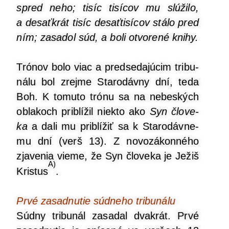
spred neho; tisíc tisí­cov mu slú­ži­lo,
a desať­krát tisíc desať­ti­sí­cov stá­lo pred
ním; zasa­dol súd, a boli otvo­re­né knihy.
Tró­nov bolo viac a pred­se­da­jú­cim tri­bu­
ná­lu bol zrej­me Sta­ro­dáv­ny dní, teda
Boh. K tomu­to tró­nu sa na nebes­kých
obla­koch pri­blí­žil nie­kto ako
Syn člo­ve­
ka
a dali mu pri­blí­žiť sa k Sta­ro­dáv­ne­
mu dní (verš 13). Z novo­zá­kon­né­ho
zja­ve­nia vie­me, že Syn člo­ve­ka je Ježiš
A)
Kris­tus
.
Prvé zasad­nu­tie súd­ne­ho tribunálu
Súd­ny tri­bu­nál zasa­dal dva­krát. Prvé