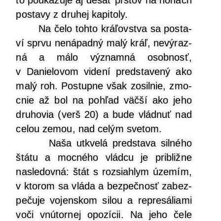
to pou­ka­zu­je aj desať prs­tov na nohách
posta­vy z dru­hej kapitoly.
Na čelo toh­to krá­ľov­stva sa posta­
ví spr­vu nená­pad­ný malý kráľ, nevý­raz­
ná a málo význam­ná osob­nosť,
v Danie­lo­vom vide­ní pred­sta­ve­ný ako
malý roh. Postup­ne však zosil­nie, zmo­
cnie až bol na pohľad väč­ší ako jeho
dru­ho­via (verš 20) a bude vlád­nuť nad
celou zemou, nad celým svetom.
Naša utk­ve­lá pred­sta­va sil­né­ho
štá­tu a moc­né­ho vlád­cu je pri­bliž­ne
nasle­dov­ná: štát s roz­siah­lym úze­mím,
v kto­rom sa vlá­da a bez­peč­nosť zabez­
pe­ču­je vojen­skom silou a repre­sá­lia­mi
voči vnú­tor­nej opo­zí­cii. Na jeho čele