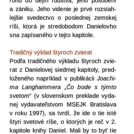
rohu do dejín ľud­stva, jeho pôso­be­ní
a záni­ku. Jeho vide­nie je prvé roz­siah­
lej­šie sve­dec­tvo o posled­nej zem­skej
ríši, kto­rá je stre­do­bo­dom Danie­lov­ho
sna zapí­sa­né­ho v tej­to kapitole.
Tra­dič­ný výklad šty­roch zvierat
Pod­ľa tra­dič­né­ho výkla­du šty­roch zvie­
rat z Danie­lo­vej sied­mej kapi­to­ly, pred­
lo­že­né­ho naprí­klad v pub­li­ká­cii
Joachi­
ma Lan­gham­me­ra
„
Čo bode s tým­to
sve­tom
“ (v slo­ven­skom pre­kla­de vyda­
nej vyda­va­teľ­stvom MSEJK Bra­ti­sla­va
v roku 1997), sa tvr­dí, že ide o tie isté
šty­ri sve­to­vé ríše, o kto­rých je reč v 2.
kapi­to­le kni­hy Daniel. Mali by to byť tie