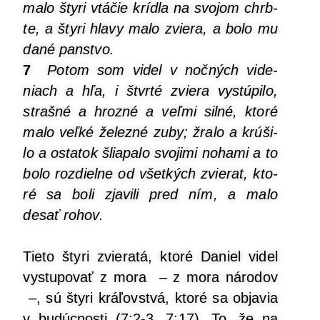
malo šty­ri vtá­čie kríd­la na svo­jom chrb­
te, a šty­ri hla­vy malo zvie­ra, a bolo mu
dané panstvo.
7
Potom som videl v noč­ných vide­
niach a hľa, i štvr­té zvie­ra vystú­pi­lo,
straš­né a hroz­né a veľ­mi sil­né, kto­ré
malo veľ­ké želez­né zuby; žra­lo a krú­ši­
lo a osta­tok šlia­pa­lo svo­ji­mi noha­mi a to
bolo roz­diel­ne od všet­kých zvie­rat, kto­
ré sa boli zja­vi­li pred ním, a malo
desať rohov.
Tie­to šty­ri zvie­ra­tá, kto­ré Daniel videl
vystu­po­vať z mora – z mora náro­dov
–, sú šty­ri krá­ľov­stvá, kto­ré sa obja­via
v budúc­nos­ti (7:2-3, 7:17). To, že na