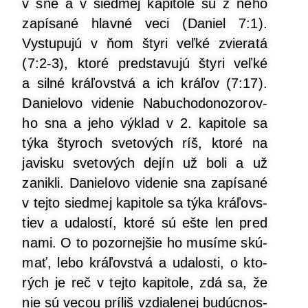
v sne a v sied­mej kapi­to­le sú z neho
zapí­sa­né hlav­né veci (Daniel 7:1).
Vystu­pu­jú v ňom šty­ri veľ­ké zvie­ra­tá
(7:2-3), kto­ré pred­sta­vu­jú šty­ri veľ­ké
a sil­né krá­ľov­stvá a ich krá­ľov (7:17).
Danie­lo­vo vide­nie Nabu­cho­do­no­zo­rov­
ho sna a jeho výklad v 2. kapi­to­le sa
týka šty­roch sve­to­vých ríš, kto­ré na
javis­ku sve­to­vých dejín už boli a už
zanik­li. Danie­lo­vo vide­nie sna zapí­sa­né
v tej­to sied­mej kapi­to­le sa týka krá­ľovs­
tiev a uda­los­tí, kto­ré sú ešte len pred
nami. O to pozor­nej­šie ho musí­me skú­
mať, lebo krá­ľov­stvá a uda­los­ti, o kto­
rých je reč v tej­to kapi­to­le, zdá sa, že
nie sú vecou prí­liš vzdia­le­nej budúc­nos­