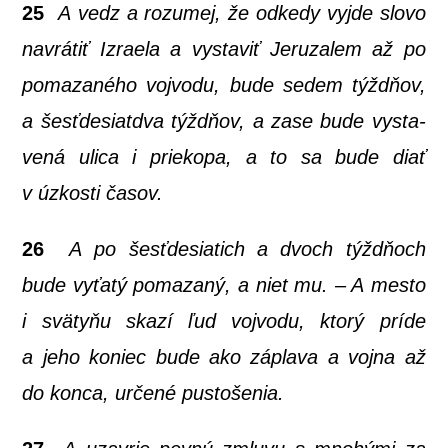
25
A vedz a roz­umej, že odke­dy vyj­de slo­vo
navrá­tiť Izra­e­la a vysta­viť Jeru­za­lem až po
poma­za­né­ho voj­vo­du, bude sedem týž­dňov,
a šesť­de­siatd­va týž­dňov, a zase bude vysta­
ve­ná uli­ca i prie­ko­pa, a to sa bude diať
v úzkos­ti časov.
26
A po šesť­de­sia­tich a dvoch týžd­ňoch
bude vyťa­tý poma­za­ný, a niet mu. – A mes­to
i svä­ty­ňu ska­zí ľud voj­vo­du, kto­rý prí­de
a jeho koniec bude ako zápla­va a voj­na až
do kon­ca, urče­né pustošenia.