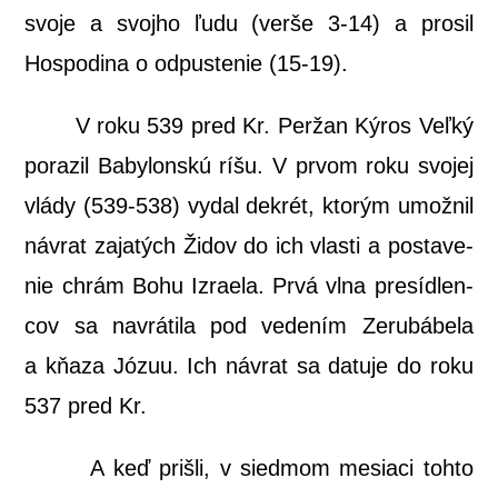
svo­je a svoj­ho ľudu (ver­še 3-14) a pro­sil
Hos­po­di­na o odpus­te­nie (15-19).
V roku 539 pred Kr. Per­žan Kýros Veľ­ký
pora­zil Baby­lon­skú ríšu. V prvom roku svo­jej
vlá­dy (539-538) vydal dek­rét, kto­rým umož­nil
návrat zaja­tých Židov do ich vlas­ti a posta­ve­
nie chrám Bohu Izra­e­la. Prvá vlna pre­síd­len­
cov sa navrá­ti­la pod vede­ním Zeru­bá­be­la
a kňa­za Józuu. Ich návrat sa datu­je do roku
537 pred Kr.
A keď priš­li, v sied­mom mesia­ci toh­to