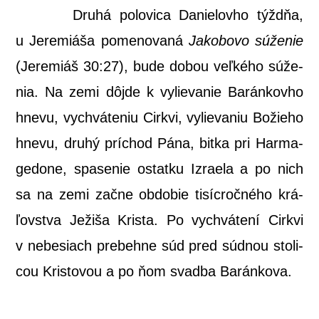
Dru­há polo­vi­ca Danie­lov­ho týžd­ňa,
u Jere­miá­ša pome­no­va­ná
Jako­bo­vo súže­nie
(Jere­miáš 30:27), bude dobou veľ­ké­ho súže­
nia. Na zemi dôj­de k vylie­va­nie Barán­kov­ho
hne­vu, vychvá­te­niu Cir­kvi, vylie­va­niu Božie­ho
hne­vu, dru­hý prí­chod Pána, bit­ka pri Har­ma­
ge­do­ne, spa­se­nie ostat­ku Izra­e­la a po nich
sa na zemi začne obdo­bie tisíc­roč­né­ho krá­
ľov­stva Ježi­ša Kris­ta. Po vychvá­te­ní Cir­kvi
v nebe­siach pre­beh­ne súd pred súd­nou sto­li­
cou Kris­to­vou a po ňom svad­ba Baránkova.