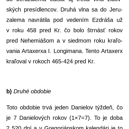
ských pre­síd­len­cov. Dru­há vlna sa do Jeru­
za­le­ma navrá­ti­la pod vede­ním Ezdrá­ša už
v roku 458 pred Kr. čo bolo štr­násť rokov
pred Nehe­miá­šom a v sied­mom roku kra­ľo­
va­nia Arta­xer­xa I. Lon­gi­ma­na. Ten­to Arta­xerx
kra­ľo­val v rokoch 465-424 pred Kr.
b)
Dru­hé obdobie
Toto obdo­bie trvá jeden Danie­lov týž­deň, čo
je 7 Danie­lo­vých rokov (1×7=7). To je doba
2 520 dní a v Gre­go­rián­skom kalen­dá­ri je to