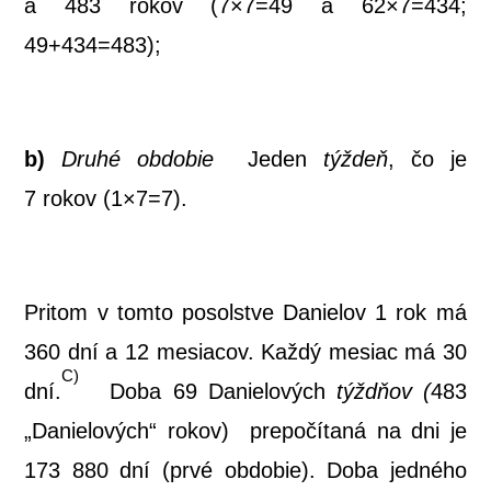
a 483 rokov (7×7=49 a 62×7=434;
49+434=483);
b)
Dru­hé obdo­bie
Jeden
týž­deň
, čo je
7 rokov (1×7=7).
Pri­tom v tom­to posols­tve Danie­lov 1 rok má
360 dní a 12 mesia­cov. Kaž­dý mesiac má 30
C)
dní.
Doba 69 Danie­lo­vých
týž­dňov (
483
„Danie­lo­vých“ rokov) pre­po­čí­ta­ná na dni je
173 880 dní (prvé obdo­bie). Doba jed­né­ho