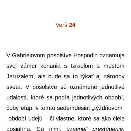
Verš
24
V Gab­rie­lo­vom posols­tve Hos­po­din ozna­mu­je
svoj zámer kona­nia s Izra­e­lom a mes­tom
Jeru­za­lem, ale bude sa to týkať aj náro­dov
sve­ta. V posols­tve sú ozná­me­né jed­not­li­vé
uda­los­ti, kto­ré sa pod­ľa jed­not­li­vých obdo­bí,
čoby etáp, v tom­to sedem­de­siat „týž­dňo­vom“
obdo­bí ude­jú – či vlast­ne, kto­ré sa ako cie­le
dosiah­nu. Sú nimi:
uzav­rieť pre­stú­pe­nie,