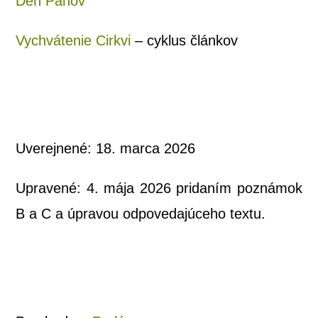
Deň Pánov
Vychvá­te­nie Cir­kvi
– cyk­lus článkov
Uve­rej­ne­né: 18. mar­ca 2026
Upra­ve­né: 4. mája 2026 pri­da­ním pozná­mok
B a C a úpra­vou odpo­ve­da­jú­ce­ho textu.