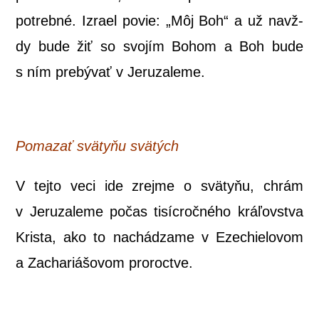
potreb­né. Izra­el povie: „Môj Boh“ a už navž­
dy bude žiť so svo­jím Bohom a Boh bude
s ním pre­bý­vať v Jeruzaleme.
Poma­zať svä­ty­ňu svätých
V tej­to veci ide zrej­me o svä­ty­ňu, chrám
v Jeru­za­le­me počas tisíc­roč­né­ho krá­ľov­stva
Kris­ta, ako to nachá­dza­me v Eze­chie­lo­vom
a Zacha­riá­šo­vom proroctve.