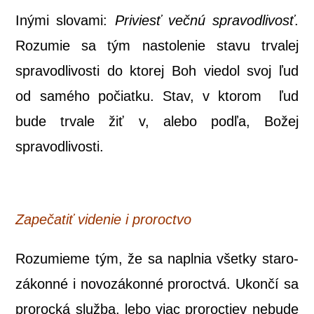
Iný­mi slo­va­mi:
Pri­viesť več­nú spra­vod­li­vosť
.
Roz­umie sa tým nasto­le­nie sta­vu trva­lej
spra­vod­li­vos­ti do kto­rej Boh vie­dol svoj ľud
od samé­ho počiat­ku. Stav, v kto­rom ľud
bude trva­le žiť v, ale­bo pod­ľa, Božej
spravodlivosti.
Zape­ča­tiť vide­nie i proroctvo
Roz­umie­me tým, že sa napl­nia všet­ky sta­ro­
zá­kon­né i novo­zá­kon­né pro­roc­tvá. Ukon­čí sa
pro­roc­ká služ­ba, lebo viac pro­roc­tiev nebu­de