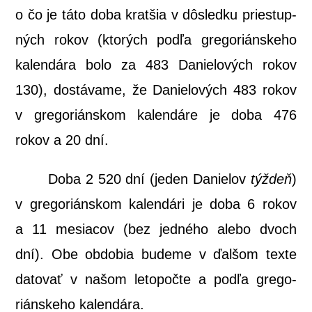
o čo je táto doba krat­šia v dôsled­ku prie­stup­
ných rokov (kto­rých pod­ľa gre­go­rián­ske­ho
kalen­dá­ra bolo za 483 Danie­lo­vých rokov
130), dostá­va­me, že Danie­lo­vých 483 rokov
v gre­go­rián­skom kalen­dá­re je doba 476
rokov a 20 dní.
Doba 2 520 dní (jeden Danie­lov
týž­deň
)
v gre­go­rián­skom kalen­dá­ri je doba 6 rokov
a 11 mesia­cov (bez jed­né­ho ale­bo dvoch
dní). Obe obdo­bia bude­me v ďal­šom tex­te
dato­vať v našom leto­poč­te a pod­ľa gre­go­
rián­ske­ho kalendára.