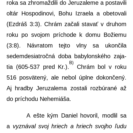
roka sa zhro­maž­di­li do Jeru­za­le­me a posta­vi­li
oltár Hos­po­di­no­vi, Bohu Izra­e­la a obe­to­va­li
(Ezdráš 3:3). Chrám zača­li sta­vať v dru­hom
roku po svo­jom prí­cho­de k domu Božie­mu
(3:8). Návra­tom tej­to vlny sa ukon­či­la
sedem­de­siat­roč­ná doba baby­lon­ské­ho zaja­
B)
tia (605-537 pred Kr.).
Chrám bol v roku
516 posvä­te­ný, ale nebol úpl­ne dokon­če­ný.
Aj hrad­by Jeru­za­le­ma zosta­li roz­bú­ra­né až
do prí­cho­du Nehemiáša.
A ešte kým Daniel hovo­ril, mod­lil sa
a
vyzná­val svoj hriech a hriech svoj­ho ľudu