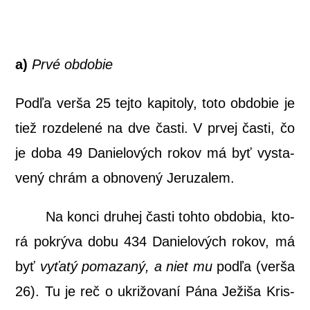
a)
Prvé obdobie
Pod­ľa ver­ša 25 tej­to kapi­to­ly, toto obdo­bie je
tiež roz­de­le­né na dve čas­ti. V prvej čas­ti, čo
je doba 49 Danie­lo­vých rokov má byť vysta­
ve­ný chrám a obno­ve­ný Jeruzalem.
Na kon­ci dru­hej čas­ti toh­to obdo­bia, kto­
rá pokrý­va dobu 434 Danie­lo­vých rokov, má
byť
vyťa­tý poma­za­ný, a niet mu
pod­ľa (ver­ša
26). Tu je reč o ukri­žo­va­ní Pána Ježi­ša Kris­