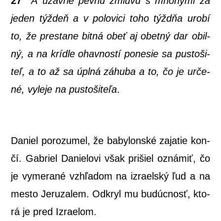
27
A uzav­rie pev­nú zmlu­vu s mno­hý­mi za
jeden týž­deň a v polo­vi­ci toho týžd­ňa uro­bí
to, že pre­sta­ne bit­ná obeť aj obet­ný dar obil­
ný, a na kríd­le ohav­nos­tí pone­sie sa pus­to­ši­
teľ, a to až sa úpl­ná záhu­ba a to, čo je urče­
né, vyle­je na pus­to­ši­te­ľa
.
Daniel poro­zu­mel, že baby­lon­ské zaja­tie kon­
čí. Gab­riel Danie­lo­vi však pri­šiel ozná­miť, čo
je vyme­ra­né vzhľa­dom na izra­el­ský ľud a na
mes­to Jeru­za­lem. Odkryl mu budúc­nosť, kto­
rá je pred Izraelom.