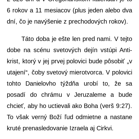
6 rokov a 11 mesia­cov (plus jeden ale­bo dva
dní, čo je navý­še­nie z pre­cho­do­vých rokov).
Táto doba je ešte len pred nami. V tej­to
dobe na scé­nu sve­to­vých dejín vstú­pi Anti­
krist, kto­rý v jej prvej polo­vi­ci bude pôso­biť „v
uta­je­ní“, čoby sve­to­vý mie­rot­vor­ca. V polo­vi­ci
toh­to Danie­lov­ho týžd­ňa uro­bí to, že sa
posa­dí do chrá­mu v Jeru­za­le­me a bude
chcieť, aby ho uctie­va­li ako Boha (verš 9:27).
To však ver­ný Boží ľud odmiet­ne a nasta­ne
kru­té pre­na­sle­do­va­nie Izra­e­la aj Cirkvi.