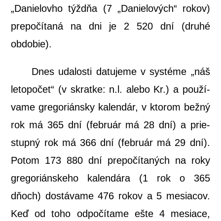
„Danie­lov­ho týžd­ňa (7 „Danie­lo­vých“ rokov)
pre­po­čí­ta­ná na dni je 2 520 dní (dru­hé
obdobie).
Dnes uda­los­ti datu­je­me v sys­té­me „náš
leto­po­čet“ (v skrat­ke: n.l. ale­bo Kr.) a pou­ží­
va­me gre­go­rián­sky kalen­dár, v kto­rom bež­ný
rok má 365 dní (feb­ru­ár má 28 dní) a prie­
stup­ný rok má 366 dní (feb­ru­ár má 29 dní).
Potom 173 880 dní pre­po­čí­ta­ných na roky
gre­go­rián­ske­ho kalen­dá­ra (1 rok o 365
dňoch) dostá­va­me 476 rokov a 5 mesia­cov.
Keď od toho odpo­čí­ta­me ešte 4 mesia­ce,