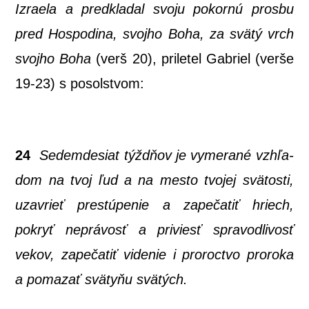
Izra­e­la a pred­kla­dal svo­ju pokor­nú pros­bu
pred Hos­po­di­na, svoj­ho Boha, za svä­tý vrch
svoj­ho Boha
(verš 20), pri­le­tel Gab­riel (ver­še
19-23) s posolstvom:
24
Sedem­de­siat týž­dňov je vyme­ra­né vzhľa­
dom na tvoj ľud a na mes­to tvo­jej svä­tos­ti,
uzav­rieť pre­stú­pe­nie a zape­ča­tiť hriech,
pokryť neprá­vosť a pri­viesť spra­vod­li­vosť
vekov, zape­ča­tiť vide­nie i pro­roc­tvo pro­ro­ka
a poma­zať svä­ty­ňu svätých.