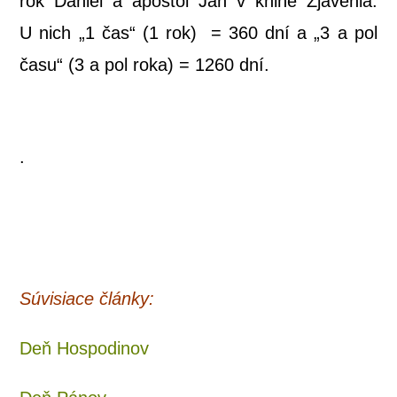
rok Daniel a apoš­tol Ján v kni­he Zja­ve­nia.
U nich „1 čas“ (1 rok) = 360 dní a „3 a pol
času“ (3 a pol roka) = 1260 dní.
.
Súvi­sia­ce články:
Deň Hos­po­di­nov