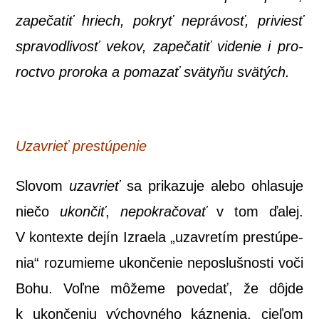
zape­ča­tiť hriech, pokryť neprá­vosť, pri­viesť
spra­vod­li­vosť vekov, zape­ča­tiť vide­nie i pro­
roc­tvo pro­ro­ka a poma­zať svä­ty­ňu svätých.
Uzav­rieť prestúpenie
Slo­vom
uzav­rieť
sa pri­ka­zu­je ale­bo ohla­su­je
nie­čo
ukon­čiť
,
nepok­ra­čo­vať
v tom ďalej.
V kon­tex­te dejín Izra­e­la „uzav­re­tím pre­stú­pe­
nia“ roz­umie­me ukon­če­nie nepos­luš­nos­ti voči
Bohu. Voľ­ne môže­me pove­dať, že dôj­de
k ukon­če­niu výchov­né­ho káz­ne­nia, cie­ľom