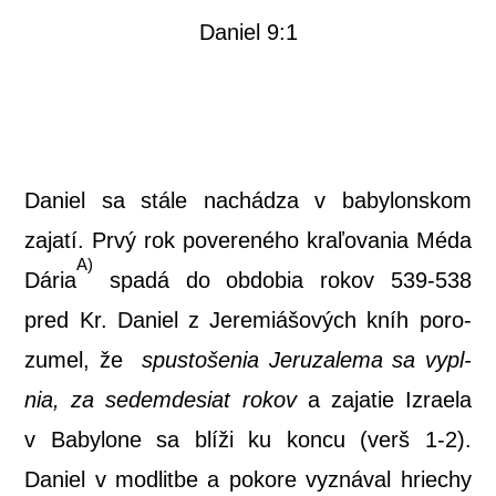
Daniel 9:1
Daniel sa stá­le nachá­dza v baby­lon­skom
zaja­tí. Prvý rok pove­re­né­ho kra­ľo­va­nia Méda
A)
Dária
spa­dá do obdo­bia rokov 539-538
pred Kr. Daniel z Jere­miá­šo­vých kníh poro­
zu­mel, že
spus­to­še­nia Jeru­za­le­ma sa vypl­
nia, za sedem­de­siat rokov
a zaja­tie Izra­e­la
v Baby­lo­ne sa blí­ži ku kon­cu (verš 1-2).
Daniel v mod­lit­be a poko­re vyzná­val hrie­chy