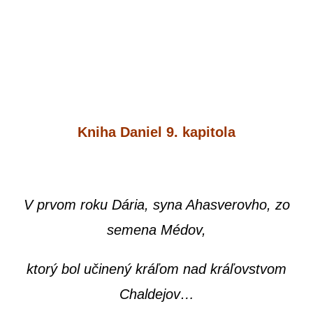
Kni­ha Daniel 9. kapitola
V prvom roku Dária, syna Ahas­ve­rov­ho, zo
seme­na Médov,
kto­rý bol uči­ne­ný krá­ľom nad krá­ľov­stvom
Chaldejov…