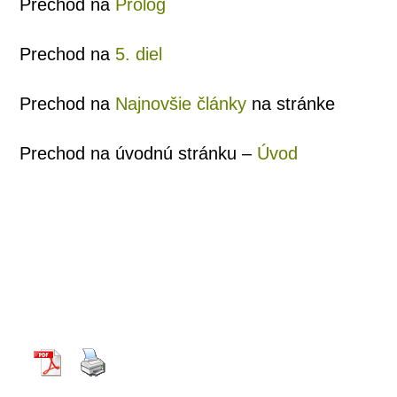
Pre­chod na
Pro­lóg
Pre­chod na
5. diel
Pre­chod na
Naj­nov­šie člán­ky
na stránke
Pre­chod na úvod­nú strán­ku –
Úvod