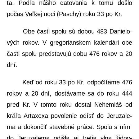
ta. Pod­ľa náš­ho dato­va­nia k tomu doš­lo
počas Veľ­kej noci (Pas­chy) roku 33 po Kr.
Obe čas­ti spo­lu sú dobou 483 Danie­lo­
vých rokov. V gre­go­rián­skom kalen­dá­ri obe
čas­ti spo­lu pred­sta­vu­jú dobu 476 rokov a 20
dní.
Keď od roku 33 po Kr. odpo­čí­ta­me 476
rokov a 20 dní, dostá­va­me sa do roku 444
pred Kr. V tom­to roku dostal Nehe­miáš od
krá­ľa Arta­xe­xa povo­le­nie odísť do Jeru­za­le­
ma a dokon­čiť sta­veb­né prá­ce. Spo­lu s ním
do Jeru­za­le­ma odiš­la aj tre­tia vlna židov­