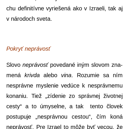
chu defi­ni­tív­ne vyrie­še­ná ako v Izra­e­li, tak aj
v náro­doch sveta.
Pokryť neprá­vosť
Slo­vo
neprá­vosť
pove­da­né iným slo­vom zna­
me­ná
kriv­da
ale­bo
vina
. Roz­umie sa ním
nespráv­ne mys­le­nie vedú­ce k nespráv­ne­mu
kona­niu. Tiež „zíde­nie zo správ­nej život­nej
ces­ty“ a to úmy­sel­ne, a tak ten­to člo­vek
postu­pu­je „nespráv­nou ces­tou“, čím koná
neprá­vosť. Pre Izra­el to môže byť vecou, že