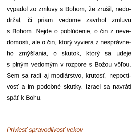
vypa­dol zo zmlu­vy s Bohom, že zru­šil, nedo­
dr­žal, či priam vedo­me zavr­hol zmlu­vu
s Bohom. Nej­de o poblú­de­nie, o čin z neve­
do­mos­ti, ale o čin, kto­rý vyvie­ra z nespráv­ne­
ho zmýš­ľa­nia, o sku­tok, kto­rý sa ude­je
s plným vedo­mým v roz­po­re s Božou vôľou.
Sem sa radí aj mod­lár­stvo, kru­tosť,
nepoc­ti­
vosť a im podob­né skut­ky. Izra­el sa navrá­ti
späť k Bohu.
Pri­viesť spra­vod­li­vosť vekov