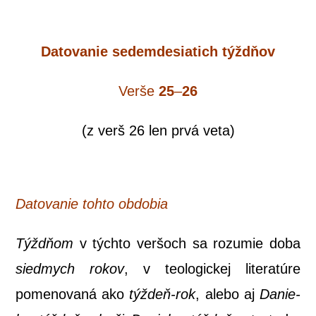
Dato­va­nie sedem­de­sia­tich týždňov
Ver­še
25
–
26
(z verš 26 len prvá veta)
Dato­va­nie toh­to obdobia
Týžd­ňom
v tých­to ver­šoch sa roz­umie doba
sied­mych rokov
, v teolo­gic­kej lite­ra­tú­re
pome­no­va­ná ako
týž­deň-rok
, ale­bo aj
Danie­