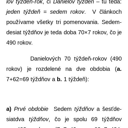
lov týž­deň-rok
, či
Danie­lov týž­deň
– tu teda:
jeden týž­deň
=
sedem rokov
. V člán­koch
pou­ží­va­me všet­ky tri pome­no­va­nia. Sedem­
de­siat týž­dňov je teda doba 70×7 rokov, čo je
490 rokov.
Danie­lo­vých 70 týž­deň-rokov (490
rokov) je roz­de­le­né na dve obdo­bia (
a.
7+62=69 týž­dňov a
b.
1 týždeň):
a)
Prvé obdo­bie
Sedem
týž­dňov
a šesť­de­
siatd­va
týž­dňov
, čo je spo­lu 69 týž­dňov