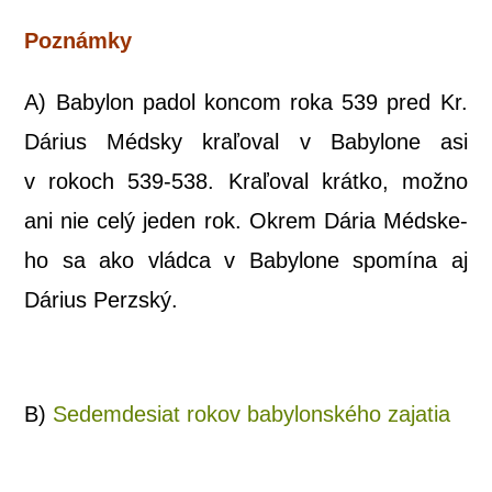
Poznám­ky
A) Baby­lon padol kon­com roka 539 pred Kr.
Dárius Méd­sky kra­ľo­val v Baby­lo­ne asi
v rokoch 539-538. Kra­ľo­val krát­ko, mož­no
ani nie celý jeden rok. Okrem Dária Méd­ske­
ho sa ako vlád­ca v Baby­lo­ne spo­mí­na aj
Dárius Perzský.
B)
Sedem­de­siat rokov baby­lon­ské­ho zajatia