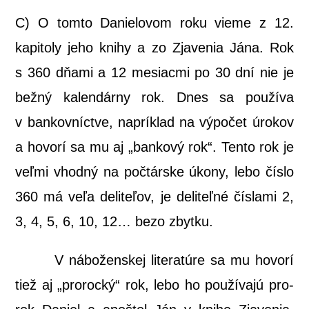
C) O tom­to Danie­lo­vom roku vie­me z 12.
kapi­to­ly jeho kni­hy a zo Zja­ve­nia Jána. Rok
s 360 dňa­mi a 12 mesiac­mi po 30 dní nie je
bež­ný kalen­dár­ny rok. Dnes sa pou­ží­va
v ban­kov­níc­tve, naprí­klad na výpo­čet úro­kov
a hovo­rí sa mu aj „ban­ko­vý rok“. Ten­to rok je
veľ­mi vhod­ný na počtár­ske úko­ny, lebo čís­lo
360 má veľa deli­te­ľov, je deli­teľ­né čís­la­mi 2,
3, 4, 5, 6, 10, 12… bezo zbytku.
V nábo­žen­skej lite­ra­tú­re sa mu hovo­rí
tiež aj „pro­roc­ký“ rok, lebo ho pou­ží­va­jú pro­