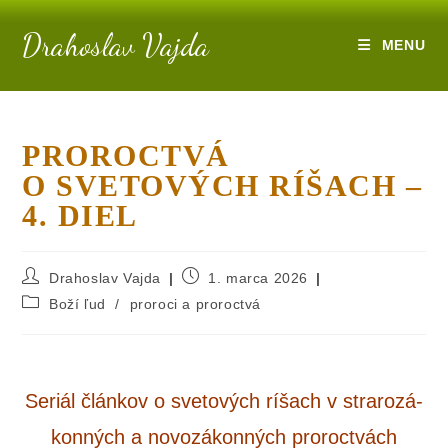
Drahoslav Vajda
MENU
PROROCTVÁ
O SVETOVÝCH RÍŠACH –
4. DIEL
Drahoslav Vajda
1. marca 2026
Boží ľud
/
proroci a proroctvá
Seriál člán­kov o sve­to­vých ríšach v stra­ro­zá­
kon­ných a novo­zá­kon­ných proroctvách