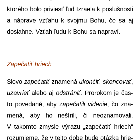
kto­ré­ho bolo pri­viesť ľud Izra­e­la k posluš­nos­ti
a nápra­ve vzťa­hu k svoj­mu Bohu, čo sa aj
dosiah­ne. Vzťah ľudu k Bohu sa napraví.
Zape­ča­tiť hriech
Slo­vo
zape­ča­tiť
zna­me­ná
ukon­čiť
,
skon­co­vať
,
uzav­rieť
ale­bo aj
odstrá­niť
. Pro­ro­kom je čas­
to pove­da­né, aby
zape­ča­ti­li vide­nie
, čo zna­
me­ná, aby ho neší­ri­li, či neoz­na­mo­va­li.
V takom­to zmys­le výra­zu „zape­ča­tiť hriech“
roz­umie­me, že v tej­to dobe bude otáz­ka hrie­