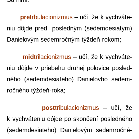
pre
trbu­la­ci­oniz­mus
– učí, že k vychvá­te­
niu dôj­de pred posled­ným (sedem­de­sia­tym)
Danie­lo­vým sedem­roč­ným týždeň-rokom;
mid
tri­la­ci­oniz­mus
– učí, že k vychvá­te­
niu dôj­de v prie­be­hu dru­hej polo­vi­ce posled­
né­ho (sedem­de­sia­te­ho) Danie­lov­ho sedem­
roč­né­ho týždeň-roka;
post
tri­bu­la­ci­oniz­mus
– učí, že
k vychvá­te­niu dôj­de po skon­če­ní posled­né­ho
(sedem­de­sia­te­ho) Danie­lo­vým sedem­roč­né­