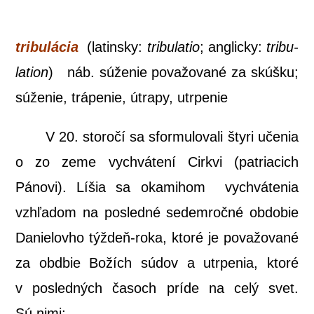
tri­bu­lá­cia
(latin­sky:
tri­bu­la­tio
; anglic­ky:
tri­bu­
la­ti­on
) náb. súže­nie pova­žo­va­né za skúš­ku;
súže­nie, trá­pe­nie, útra­py, utrpenie
V 20. sto­ro­čí sa sfor­mu­lo­va­li šty­ri uče­nia
o zo zeme vychvá­te­ní Cir­kvi (pat­ria­cich
Páno­vi). Líšia sa oka­mi­hom vychvá­te­nia
vzhľa­dom na posled­né sedem­roč­né obdo­bie
Danie­lov­ho týž­deň-roka, kto­ré je pova­žo­va­né
za obd­bie Božích súdov a utr­pe­nia, kto­ré
v posled­ných časoch prí­de na celý svet.
Sú nimi: