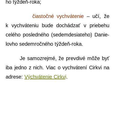
ho týždeň-roka;
čias­toč­né vychvá­te­nie
– učí, že
k vychvá­te­niu bude dochá­dzať v prie­be­hu
celé­ho posled­né­ho (sedem­de­sia­te­ho) Danie­
lov­ho sedem­roč­né­ho týždeň-roka.
Je samoz­rej­mé, že pre­vdi­vé môže byť
iba jed­no z nich. Viac o vychvá­te­ní Cir­kvi na
adre­se:
Výchvá­te­nie Cir­kv
i
.