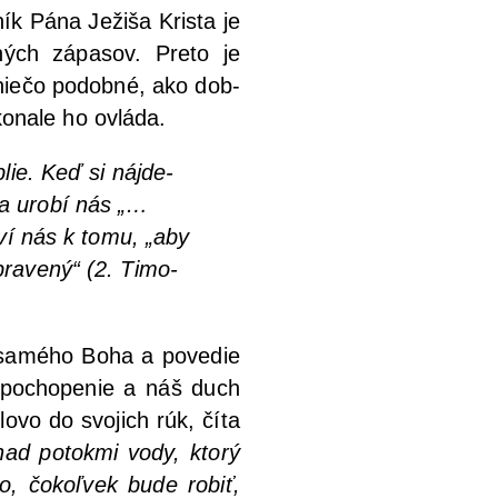
k Pána Ježi­ša Kris­ta je
­ných zápa­sov. Pre­to je
 nie­čo podob­né, ako dob­
o­na­le ho ovláda.
­lie. Keď si náj­de­
a uro­bí nás
„…
a­ví nás k tomu,
„aby
ra­ve­ný“
(2. Timo­
samé­ho Boha a pove­die
ch pocho­pe­nie a náš duch
o­vo do svo­jich rúk, číta
nad potok­mi vody, kto­rý
ko, čokoľ­vek bude robiť,