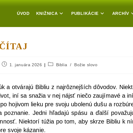
ÚVOD
KNIŽNICA
PUBLIKÁCIE
ARCHÍV
ČÍTAJ
1. januára 2026
Biblia
/
Božie slovo
 a otvá­ra­jú Bib­liu z naj­rôz­nej­ších dôvo­dov. Nie­kt
ivot, iní sa sna­žia v nej nájsť nie­čo zau­jí­ma­vé a i
oji­vom lie­ku pre svo­ju ubo­le­nú dušu a roz­bú­re­n
pozna­nie. Jed­ni hľa­da­jú spá­su a ďal­ší pova­žu­jú
n­nosť. Nie­kto­rí túžia po tom, aby skr­ze Bib­liu k n
pre svo­je kázanie.