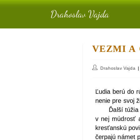
Drahoslav Vajda
VEZMI A 
Drahoslav Vajda
Ľudia berú do rúk
ne­nie pre svoj ž
Ďal­ší túžia po h
v nej múd­rosť a 
kres­ťan­skú povi
čer­pa­jú námet 