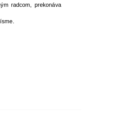
ým rad­com, pre­ko­ná­va
Písme.