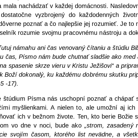
la nachá­dzať v kaž­dej domác­nos­ti. Nasle­dov­ní
osta­toč­ne vyzb­ro­je­ný do kaž­do­den­ných život
 dôver­ne poznať a čo naj­lep­šie jej roz­umieť. Je to
sel­ník roz­umie svoj­mu pra­cov­né­mu nástro­ju a dok
u­tuj náma­hu ani čas veno­va­ný číta­niu a štú­diu Bib
u čas, Pís­mo nám bude chut­nať slad­šie ako med 
 spa­se­nie skr­ze vie­ru v Kris­tu Ježi­šo­vi“
a pri­pr
ek Boží doko­na­lý, ku kaž­dé­mu dob­ré­mu skut­ku pri­p
:15 -17).
štú­dium Pís­ma nás uschop­ní poznať a chá­pať 
ží­mi myš­lien­ka­mi. A nie­len to, ale umož­ní aj i
ňo­vať ich v bež­nom živo­te. Ten, kto berie Božie sl
 ňom vo dne v noci, bude ako „
strom, zasa­de­ný 
cie svo­jím časom, kto­ré­ho list neväd­ne, a všet­