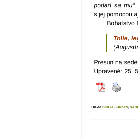
poda­rí sa mu“
(
s jej pomo­cou aj 
Bohat­stvo Boži
Tol­le, l
(Augus­tí
Pre­sun na sedem
Upra­ve­né: 25. 
TAGS
:
BIBLIA
,
CIRKEV
,
NÁB