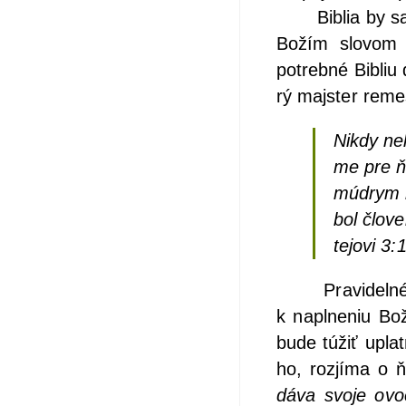
Bib­lia by sa ma
Božím slo­vom d
potreb­né Bib­liu
rý maj­ster reme­
Nikdy neľ
me pre ň
múd­rym na
bol člo­v
te­jo­vi 3
Pra­vi­del­né 
k napl­ne­niu Bo
bude túžiť uplat­
ho, roz­jí­ma o
dáva svo­je ovo­