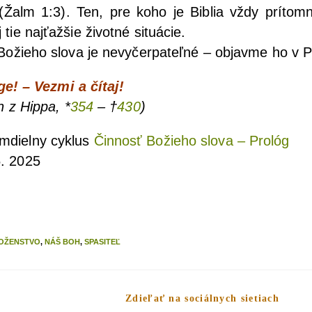
Žalm 1:3). Ten, pre koho je Bib­lia vždy prí­tom­n
tie naj­ťaž­šie život­né situácie.
e­ho slo­va je nevy­čer­pa­teľ­né – objav­me ho v 
ege! – Vez­mi a čítaj!
n z Hip­pa, *
354
– †
430
)
­diel­ny cyk­lus
Čin­nosť Božie­ho slo­va – Prológ
5. 2025
OŽENSTVO
,
NÁŠ BOH
,
SPASITEĽ
Zdieľať na sociálnych sietiach