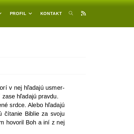
PROFIL
KONTAKT
o­rí v nej hľa­da­jú usmer­
ní zase hľa­da­jú pravdu.
é srd­ce. Ale­bo hľa­da­jú
 číta­nie Bib­lie za svo­ju
ím hovo­ril Boh a iní z nej