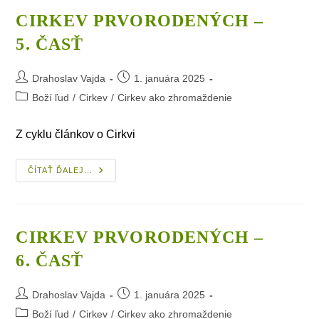
CIRKEV PRVORODENÝCH –
5. ČASŤ
Post
Post
Drahoslav Vajda
1. januára 2025
author:
published:
Post
Boží ľud
/
Cirkev
/
Cirkev ako zhromaždenie
category:
Z cyklu článkov o Cirkvi
Cirkev
ČÍTAŤ ĎALEJ...
Prvorodených
–
5. Časť
CIRKEV PRVORODENÝCH –
6. ČASŤ
Post
Post
Drahoslav Vajda
1. januára 2025
author:
published:
Post
Boží ľud
/
Cirkev
/
Cirkev ako zhromaždenie