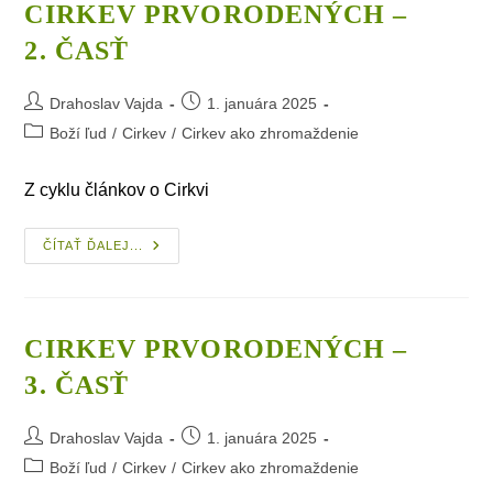
CIRKEV PRVORODENÝCH –
2. ČASŤ
Post
Post
Drahoslav Vajda
1. januára 2025
author:
published:
Post
Boží ľud
/
Cirkev
/
Cirkev ako zhromaždenie
category:
Z cyklu článkov o Cirkvi
Cirkev
ČÍTAŤ ĎALEJ...
Prvorodených
–
2. Časť
CIRKEV PRVORODENÝCH –
3. ČASŤ
Post
Post
Drahoslav Vajda
1. januára 2025
author:
published:
Post
Boží ľud
/
Cirkev
/
Cirkev ako zhromaždenie
category: