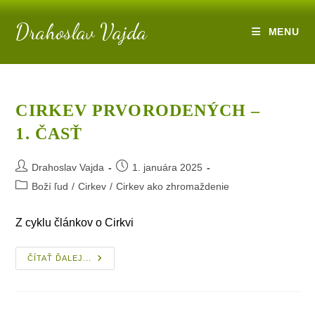
Skip
Drahoslav Vajda
to
MENU
content
CIRKEV PRVORODENÝCH –
1. ČASŤ
Post
Post
Drahoslav Vajda
1. januára 2025
author:
published:
Post
Boží ľud
/
Cirkev
/
Cirkev ako zhromaždenie
category:
Z cyklu článkov o Cirkvi
Cirkev
ČÍTAŤ ĎALEJ...
Prvorodených
–
1. Časť