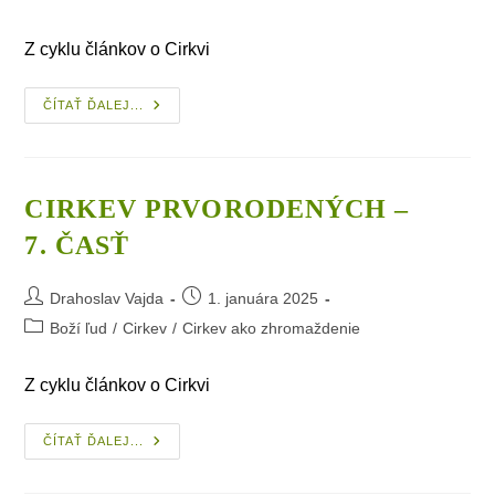
category:
Z cyklu článkov o Cirkvi
Cirkev
ČÍTAŤ ĎALEJ...
Prvorodených
–
6. Časť
CIRKEV PRVORODENÝCH –
7. ČASŤ
Post
Post
Drahoslav Vajda
1. januára 2025
author:
published:
Post
Boží ľud
/
Cirkev
/
Cirkev ako zhromaždenie
category:
Z cyklu článkov o Cirkvi
Cirkev
ČÍTAŤ ĎALEJ...
Prvorodených
–
7. Časť