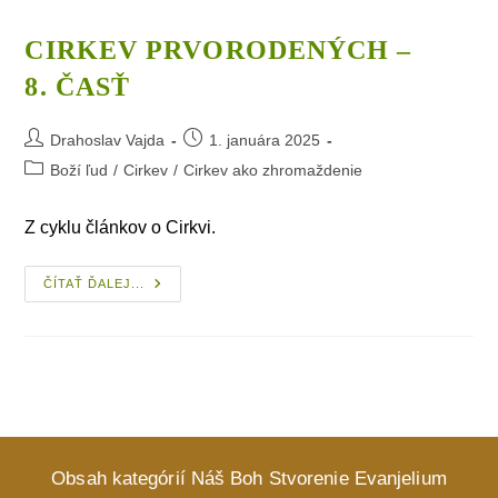
CIRKEV PRVORODENÝCH –
8. ČASŤ
Post
Post
Drahoslav Vajda
1. januára 2025
author:
published:
Post
Boží ľud
/
Cirkev
/
Cirkev ako zhromaždenie
category:
Z cyklu článkov o Cirkvi.
Cirkev
ČÍTAŤ ĎALEJ...
Prvorodených
–
8. Časť
Obsah kategórií
Náš Boh
Stvorenie
Evanjelium