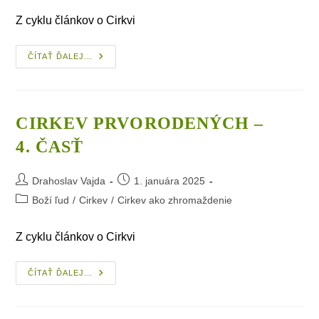
Z cyklu článkov o Cirkvi
Cirkev
ČÍTAŤ ĎALEJ...
Prvorodených
–
3. Časť
CIRKEV PRVORODENÝCH –
4. ČASŤ
Post
Post
Drahoslav Vajda
1. januára 2025
author:
published:
Post
Boží ľud
/
Cirkev
/
Cirkev ako zhromaždenie
category:
Z cyklu článkov o Cirkvi
Cirkev
ČÍTAŤ ĎALEJ...
Prvorodených
–
4. Časť