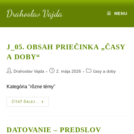
Skip
Drahoslav Vajda
to
MENU
content
J_05. OBSAH PRIEČINKA „ČASY
A DOBY“
Post
Post
Post
Drahoslav Vajda
2. mája 2026
časy a doby
author:
published:
category:
Kategória "rôzne témy"
J_05.
ČÍTAŤ ĎALEJ...
Obsah
Priečinka
„časy
A Doby“
DATOVANIE – PREDSLOV