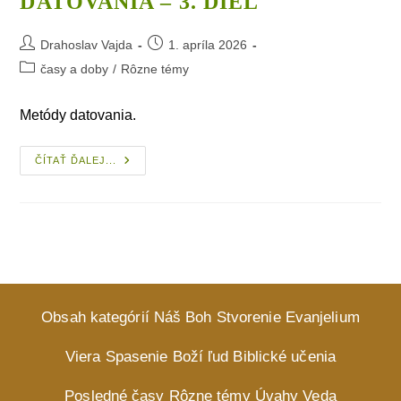
DATOVANIA – 3. DIEL
Post
Post
Drahoslav Vajda
1. apríla 2026
author:
published:
Post
časy a doby
/
Rôzne témy
category:
Metódy datovania.
Datovanie
ČÍTAŤ ĎALEJ...
–
Metódy
Datovania
–
3. Diel
Obsah kategórií
Náš Boh
Stvorenie
Evanjelium
Viera
Spasenie
Boží ľud
Biblické učenia
Posledné časy
Rôzne témy
Úvahy
Veda