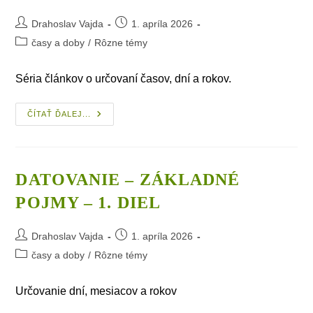
Post
Post
Drahoslav Vajda
1. apríla 2026
author:
published:
Post
časy a doby
/
Rôzne témy
category:
Séria článkov o určovaní časov, dní a rokov.
Datovanie
ČÍTAŤ ĎALEJ...
–
Predslov
DATOVANIE – ZÁKLADNÉ
POJMY – 1. DIEL
Post
Post
Drahoslav Vajda
1. apríla 2026
author:
published:
Post
časy a doby
/
Rôzne témy
category:
Určovanie dní, mesiacov a rokov