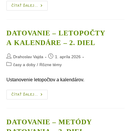
Datovanie
ČÍTAŤ ĎALEJ...
–
Základné
Pojmy
–
1. Diel
DATOVANIE – LETOPOČTY
A KALENDÁRE – 2. DIEL
Post
Post
Drahoslav Vajda
1. apríla 2026
author:
published:
Post
časy a doby
/
Rôzne témy
category:
Ustanovenie letopočtov a kalendárov.
Datovanie
ČÍTAŤ ĎALEJ...
–
Letopočty
A Kalendáre
–
2. Diel
DATOVANIE – METÓDY