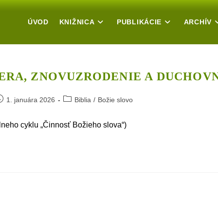
ÚVOD
KNIŽNICA
PUBLIKÁCIE
ARCHÍV
VIERA, ZNOVUZRODENIE A DUCHOV
ost
Post
1. januára 2026
Biblia
/
Božie slovo
ublished:
category:
neho cyklu „Činnosť Božieho slova“)
zrodenie
hovná
a