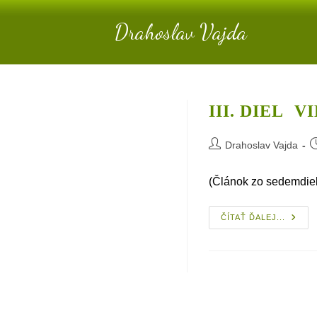
Skip
Drahoslav Vajda
to
content
III. DIEL 
Post
P
Drahoslav Vajda
author:
p
(Článok zo sedemdiel
III.
ČÍTAŤ ĎALEJ...
Diel
Viera,
Znovu
A Duc
Výživ