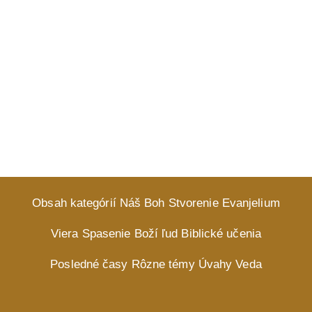
Obsah kategórií
Náš Boh
Stvorenie
Evanjelium
Viera
Spasenie
Boží ľud
Biblické učenia
Posledné časy
Rôzne témy
Úvahy
Veda