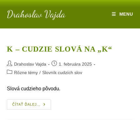
Skip
Drahoslav Vajda
to
MENU
content
K – CUDZIE SLOVÁ NA „K“
Post
Post
Drahoslav Vajda
1. februára 2025
author:
published:
Post
Rôzne témy
/
Slovník cudzích slov
category:
Slová cudzieho pôvodu.
K
ČÍTAŤ ĎALEJ...
–
Cudzie
Slová
Na
„k“