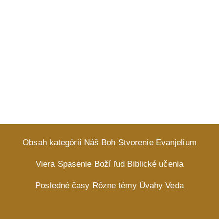
Obsah kategórií
Náš Boh
Stvorenie
Evanjelium
Viera
Spasenie
Boží ľud
Biblické učenia
Posledné časy
Rôzne témy
Úvahy
Veda