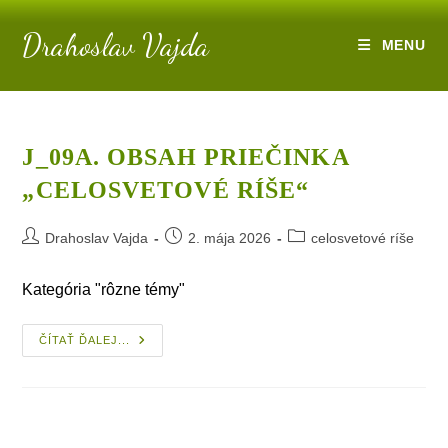
Skip
Drahoslav Vajda
to
MENU
content
J_09A. OBSAH PRIEČINKA
„CELOSVETOVÉ RÍŠE“
Post
Post
Post
Drahoslav Vajda
2. mája 2026
celosvetové ríše
author:
published:
category:
Kategória "rôzne témy"
J_09a.
ČÍTAŤ ĎALEJ...
Obsah
Priečinka
„celosvetové
Ríše“