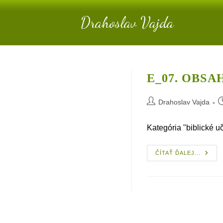
Skip
Drahoslav Vajda
to
content
E_07. OBSA
Post
P
Drahoslav Vajda
author:
p
Kategória "biblické u
E_07.
ČÍTAŤ ĎALEJ...
Obsa
Prieči
„člov
A Ľud