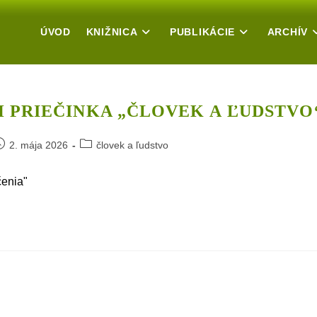
ÚVOD
KNIŽNICA
PUBLIKÁCIE
ARCHÍV
H PRIEČINKA „ČLOVEK A ĽUDSTVO
ost
Post
2. mája 2026
človek a ľudstvo
ublished:
category:
čenia"
h
nka
ek
stvo“