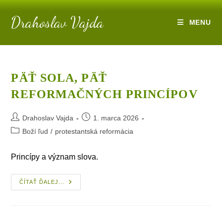
Skip
Drahoslav Vajda
to
MENU
content
PÄŤ SOLA, PÄŤ
REFORMAČNÝCH PRINCÍPOV
Post
Post
Drahoslav Vajda
1. marca 2026
author:
published:
Post
Boží ľud
/
protestantská reformácia
category:
Princípy a význam slova.
Päť
ČÍTAŤ ĎALEJ...
Sola,
Päť
Reformačných
Princípov