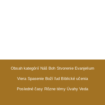
Obsah kategórií
Náš Boh
Stvorenie
Evanjelium
Viera
Spasenie
Boží ľud
Biblické učenia
Posledné časy
Rôzne témy
Úvahy
Veda