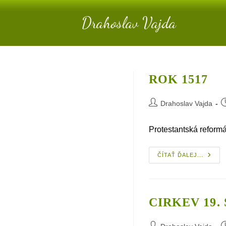
Skip
Drahoslav Vajda
to
content
ROK 1517
Post
P
Drahoslav Vajda
author:
p
Protestantská reformác
Rok
ČÍTAŤ ĎALEJ...
1517
CIRKEV 19.
Post
P