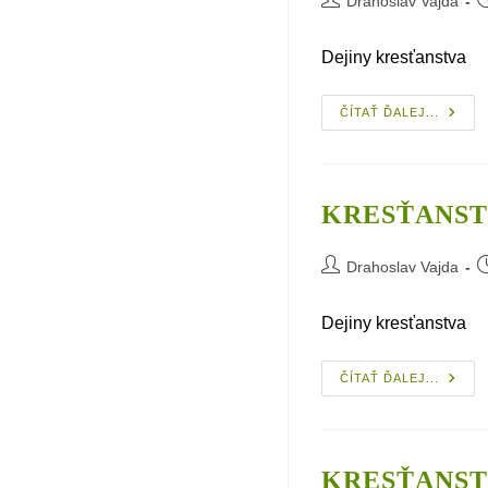
Drahoslav Vajda
author:
p
Dejiny kresťanstva
Cirkev
ČÍTAŤ ĎALEJ...
19.
Storoč
–
2. Ča
KRESŤANSTV
Post
P
Drahoslav Vajda
author:
p
Dejiny kresťanstva
Kresť
ČÍTAŤ ĎALEJ...
20.
Storoč
–
3. Čas
KRESŤANSTV