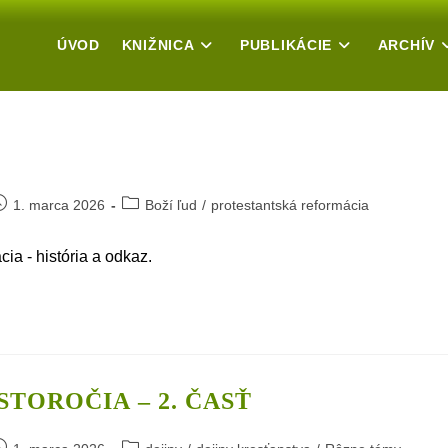
ÚVOD
KNIŽNICA
PUBLIKÁCIE
ARCHÍV
ost
Post
1. marca 2026
Boží ľud
/
protestantská reformácia
ublished:
category:
ia - história a odkaz.
 STOROČIA – 2. ČASŤ
ost
Post