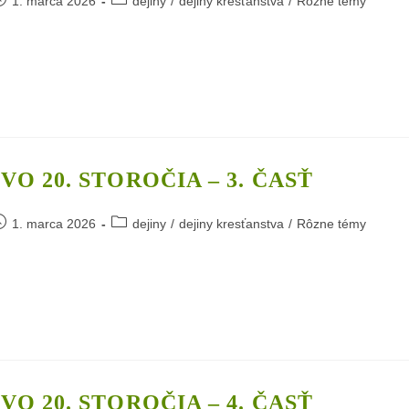
1. marca 2026
dejiny
/
dejiny kresťanstva
/
Rôzne témy
ublished:
category:
ia
sť
O 20. STOROČIA – 3. ČASŤ
ost
Post
1. marca 2026
dejiny
/
dejiny kresťanstva
/
Rôzne témy
ublished:
category:
anstvo
ia
ť
O 20. STOROČIA – 4. ČASŤ