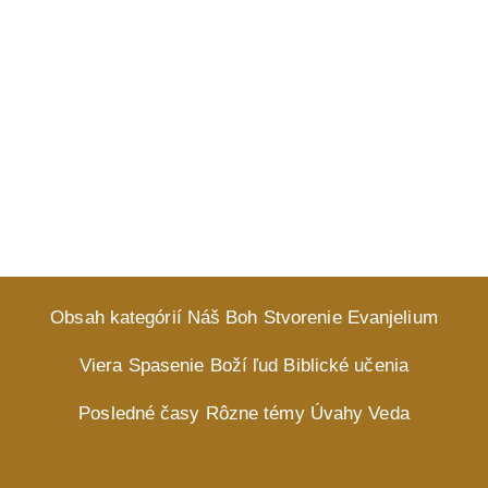
Obsah kategórií
Náš Boh
Stvorenie
Evanjelium
Viera
Spasenie
Boží ľud
Biblické učenia
Posledné časy
Rôzne témy
Úvahy
Veda