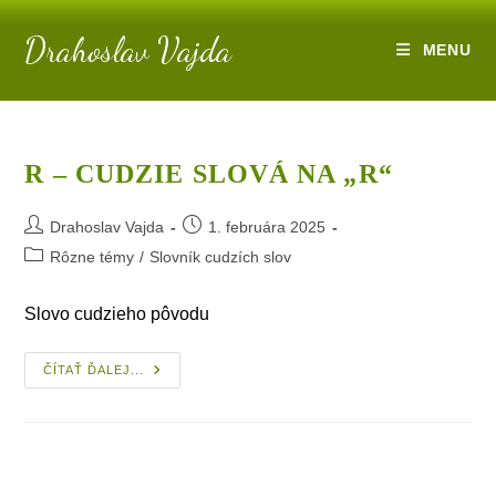
Skip
Drahoslav Vajda
to
MENU
content
R – CUDZIE SLOVÁ NA „R“
Post
Post
Drahoslav Vajda
1. februára 2025
author:
published:
Post
Rôzne témy
/
Slovník cudzích slov
category:
Slovo cudzieho pôvodu
R
ČÍTAŤ ĎALEJ...
–
Cudzie
Slová
Na
„r“