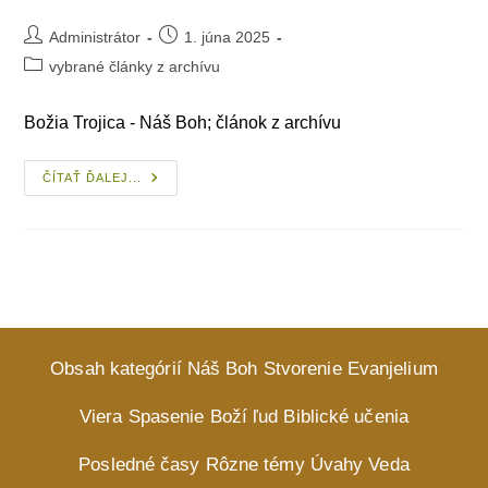
Post
Post
Administrátor
1. júna 2025
author:
published:
Post
vybrané články z archívu
category:
Božia Trojica - Náš Boh; článok z archívu
Alfa
ČÍTAŤ ĎALEJ...
I Omega
Obsah kategórií
Náš Boh
Stvorenie
Evanjelium
Viera
Spasenie
Boží ľud
Biblické učenia
Posledné časy
Rôzne témy
Úvahy
Veda