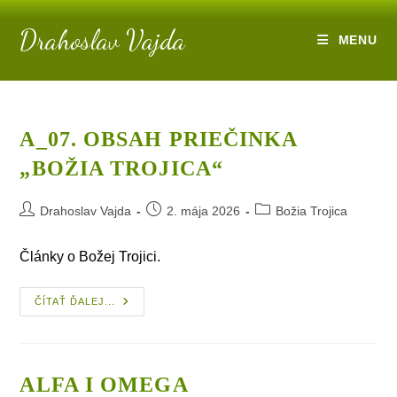
Skip
Drahoslav Vajda
to
MENU
content
A_07. OBSAH PRIEČINKA
„BOŽIA TROJICA“
Post
Post
Post
Drahoslav Vajda
2. mája 2026
Božia Trojica
author:
published:
category:
Články o Božej Trojici.
A_07.
ČÍTAŤ ĎALEJ...
Obsah
Priečinka
„Božia
Trojica“
ALFA I OMEGA