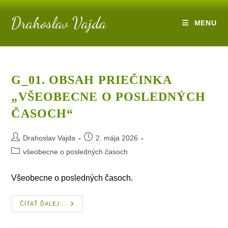
Skip
Drahoslav Vajda
to
MENU
content
G_01. OBSAH PRIEČINKA
„VŠEOBECNE O POSLEDNÝCH
ČASOCH“
Post
Post
Drahoslav Vajda
2. mája 2026
author:
published:
Post
všeobecne o posledných časoch
category:
Všeobecne o posledných časoch.
G_01.
ČÍTAŤ ĎALEJ...
Obsah
Priečinka
„všeobecne