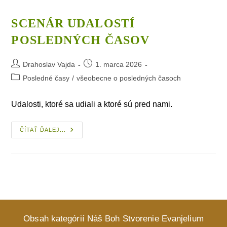
O Posledných
Časoch“
SCENÁR UDALOSTÍ
POSLEDNÝCH ČASOV
Post
Post
Drahoslav Vajda
1. marca 2026
author:
published:
Post
Posledné časy
/
všeobecne o posledných časoch
category:
Udalosti, ktoré sa udiali a ktoré sú pred nami.
Scenár
ČÍTAŤ ĎALEJ...
Udalostí
Posledných
Časov
Obsah kategórií
Náš Boh
Stvorenie
Evanjelium